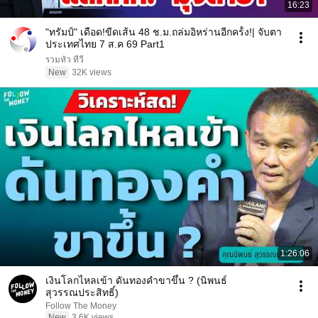
16:23
"ทรัมป์" เดือด!ขีดเส้น 48 ช.ม.ถล่มอิหร่านอีกคร้้ง!| จับตา
ประเทศไทย 7 ส.ค 69 Part1
รวมหัว ทีวี
New
32K views
1:26:06
เงินโลกไหลเข้า ดันทองคำขาขึ้น ? (นิพนธ์
สุวรรณประสิทธิ์)
Follow The Money
New
3.6K views