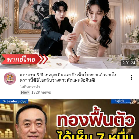
2:01:24
แต่งงาน 5 ปี เธอถูกเมินเฉย จึงเซ็นใบหย่าแล้วจากไป
คราวนี้ซีอีโอกลับวางสารพัดแผนง้อคืนดี!
ไอติมดราม่า
New
132K views