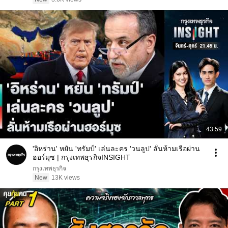
43:59
'อิหร่าน' หยัน 'ทรัมป์' เล่นละคร 'วนลูป' ลั่นห้ามเรือผ่าน
ฮอร์มุซ | กรุงเทพธุรกิจINSIGHT
กรุงเทพธุรกิจ
New
13K views