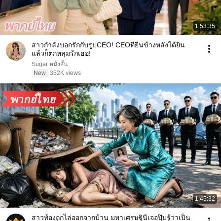
1:53:35
สาวกำลังบอกรักกับรูปCEO! CEOที่ยืนข้างหลังได้ยิน
แล้วก็ตกหลุมรักเธอ!
Sugar หนังสั้น
New
352K views
1:45:32
สาวท้องถูกไล่ออกจากบ้าน มหาเศรษฐินีเจอปุ๊บรู้ว่าเป็น