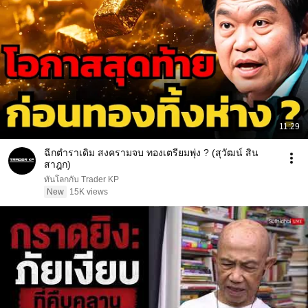
11:29
ฉีกตำราเดิม สงครามจบ ทองเตรียมพุ่ง ? (สุวัฒน์ สิน
สาฎก)
ทันโลกกับ Trader KP
New
15K views