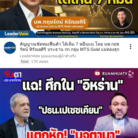
44:30
สัญญาณชัดทองฟื้นตัว ได้เห็น 7 หมื่นแน่ โดย นพ.กฤช
รัตน์ หิรัณยศิริ ประธาน กก.กลุ่ม MTS Gold แม่ทองสุก
LeaderView มุมมองของผู้นำตัวจริง
New
17K views