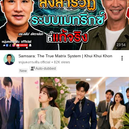
23:54
Samsara: The True Matrix System | Khui Khui Khon
หนุ่มคงกระพัน official
•
82K views
Auto-dubbed
New