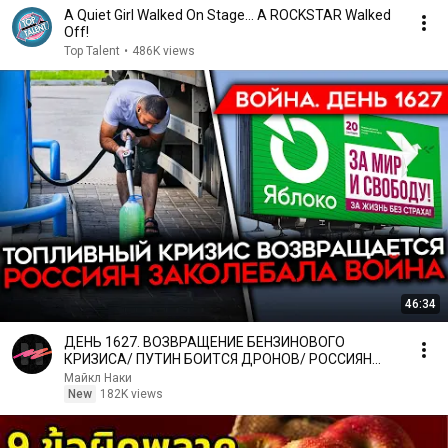
A Quiet Girl Walked On Stage… A ROCKSTAR Walked
Off!
Top Talent
•
486K views
46:34
ДЕНЬ 1627. ВОЗВРАЩЕНИЕ БЕНЗИНОВОГО
КРИЗИСА/ ПУТИН БОИТСЯ ДРОНОВ/ РОССИЯН
ЗАКОЛЕБАЛА ВОЙНА/ ГОРЯТ НПЗ
Майкл Наки
New
182K views