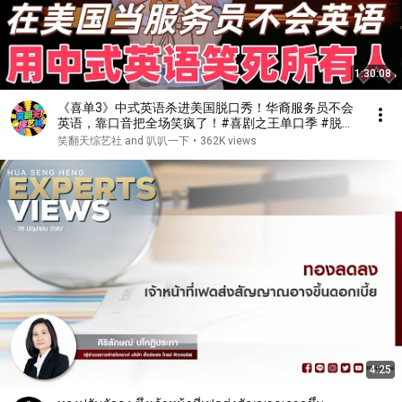
1:30:08
《喜单3》中式英语杀进美国脱口秀！华裔服务员不会
英语，靠口音把全场笑疯了！#喜剧之王单口季 #脱口
秀 #搞笑 #喜剧 #funny #综艺
笑翻天综艺社 and 叭叭一下
•
362K views
4:25