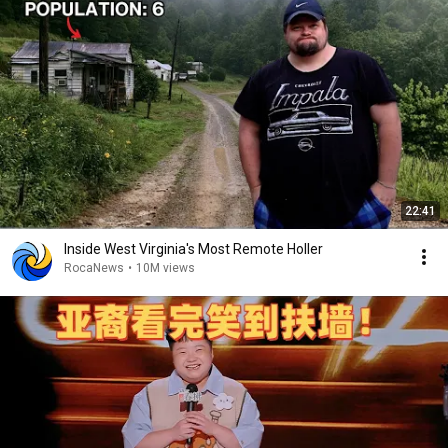
22:41
Inside West Virginia's Most Remote Holler
RocaNews
•
10M views