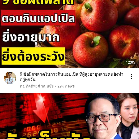
42:05
9 ข้อผิดพลาดในการกินแอปเปิล ที่ผู้สูงอายุหลายคนยังทำ
อยู่ทุกวัน
ดร. กิตติพงศ์ วัฒนชัย
•
29K views