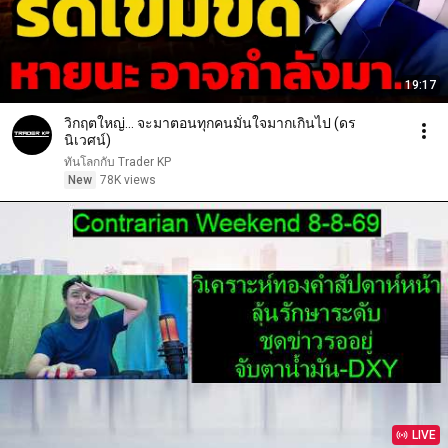
19:17
วิกฤตใหญ่... จะมาตอนทุกคนมั่นใจมากเกินไป (ดร
นิเวศน์)
ทันโลกกับ Trader KP
New
78K views
LIVE