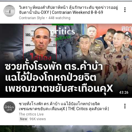
วิเคราะห์ทองคำสัปดาห์หน้า ลุ้นรักษาระดับ ชุดข่าวรออยู่
จับตาน้ำมัน-DXY | Contrarian Weekend 8-8-69
Contrarian Style
•
448 watching
43:26
ซวยทั้งโรงพัก ตร.ค้าบ้า แฉไอ้ป๋องโกหกป่วยจิต
เพชฌฆาตขยับสะเทือนคุX | THE Critics สุดสัปดาห์ |
The critics Live
New
96K views