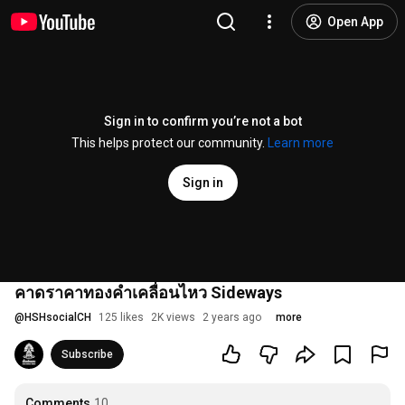
Open App
Sign in to confirm you’re not a bot
This helps protect our community.
Learn more
Sign in
คาดราคาทองคำเคลื่อนไหว Sideways
@
HSHsocialCH
125 likes
2K views
2 years ago
more
Subscribe
Comments
10