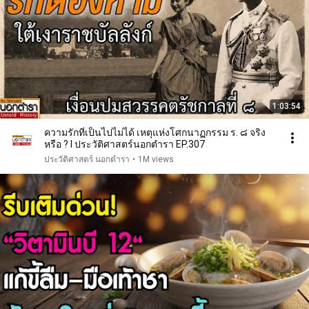
1:03:54
ความรักที่เป็นไปไม่ได้ เหตุแห่งโศกนาฏกรรม ร. ๘ จริง
หรือ ? I ประวัติศาสตร์นอกตำรา EP.307
ประวัติศาสตร์ นอกตํารา
•
1M views