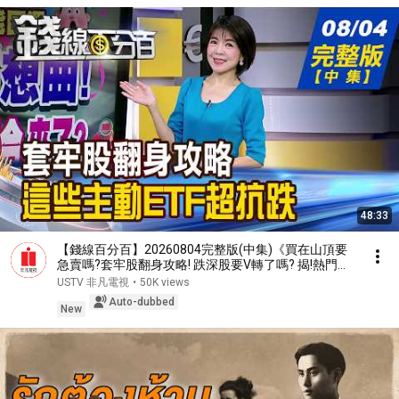
48:33
【錢線百分百】20260804完整版(中集)《買在山頂要
急賣嗎?套牢股翻身攻略! 跌深股要V轉了嗎? 揭!熱門股
買賣攻略》│非凡財經新聞│
USTV 非凡電視
•
50K views
Auto-dubbed
New