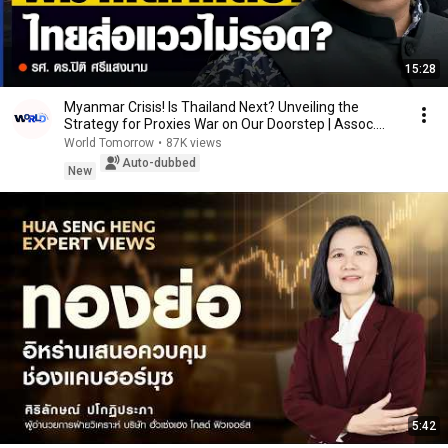
15:28
Myanmar Crisis! Is Thailand Next? Unveiling the
Strategy for Proxies War on Our Doorstep | Assoc....
World Tomorrow
•
87K views
Auto-dubbed
New
5:42