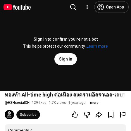
Open App
Sign in to confirm you’re not a bot
This helps protect our community.
Learn more
Sign in
ทองทำ All-time high ต่อเนื่อง สงครามอิสราเอล-เลบาน
@
HSHsocialCH
129 likes
1.7K views
1 year ago
more
Subscribe
Comments
4