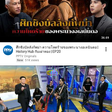
36:49
ศึกชิงบัลลังก์พม่า ความโหดร้ายของพระนางอเลนันดอ |
History Hub กับเผ่าทอง | EP20
PPTV Originals
New
51K views