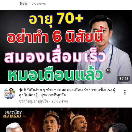
New
40K views
37:28
🧠 6 นิสัยง่าย ๆ ช่วยชะลอสมองเสื่อม ร่างกายแข็งแรง ผู้
สูงวัยต้องรู้ | สุขภาพดีทุกวัน
ชีวิตวัยสูงอายุสุขใจ
•
93K views