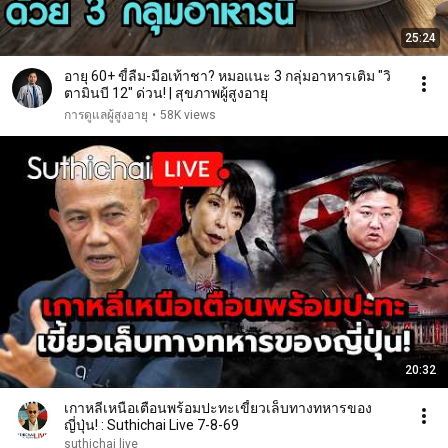
25:24
อายุ 60+ ขี้ลืม-มือเท้าชา? หมอแนะ 3 กลุ่มอาหารเติม "วิ
ตามินบี 12" ด่วน! | สุขภาพผู้สูงอายุ
การดูแลผู้สูงอายุ
•
58K views
20:32
เกาหลีเหนือเตือนพร้อมปะทะเขี้ยวเล็บทางทหารของ
ญี่ปุ่น! : Suthichai Live 7-8-69
suthichai live