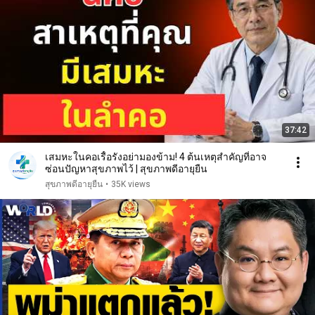
37:42
เสมหะในคอเรื้อรังอย่ามองข้าม! 4 ต้นเหตุสำคัญที่อาจ
ซ่อนปัญหาสุขภาพไว้ | สุขภาพดีอายุยืน
สุขภาพดีอายุยืน
•
35K views