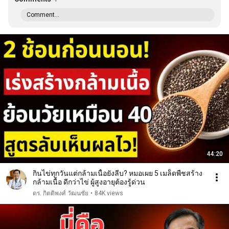
Comment...
44:20
กินไข่ทุกวันแต่กล้ามเนื้อยังลีบ? หมอเผย 5 เมล็ดพืชสร้าง
กล้ามเนื้อ ดีกว่าไข่ ผู้สูงอายุต้องรู้ด่วน
ดร. กิตติพงศ์ วัฒนชัย
•
84K views