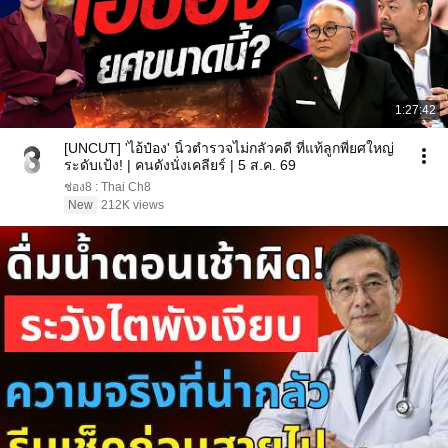
1:27:42
[UNCUT] 'ไอ้ป๋อง' นิ้วตำรวจไม่กลัวคดี ที่แท้ลูกพี่ยศใหญ่
ระดับเป้ง! | คนดังนั่งเคลียร์ | 5 ส.ค. 69
ช่อง8 : Thai Ch8
New
212K views