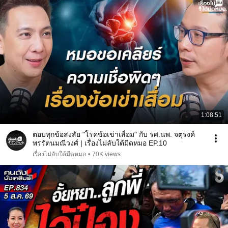
1:08:51
ตอบทุกข้อสงสัย "โรคข้อเข่าเสื่อม" กับ รศ.นพ. จตุรงค์
พรรัตนมณีวงศ์ | เรื่องไม่ลับใต้มีดหมอ EP.10
เรื่องไม่ลับใต้มีดหมอ
•
70K views