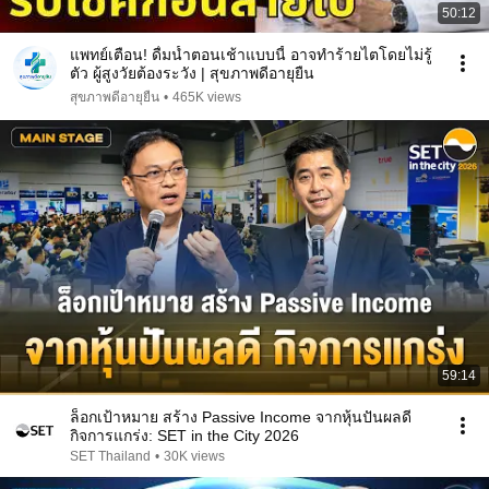
50:12
แพทย์เตือน! ดื่มน้ำตอนเช้าแบบนี้ อาจทำร้ายไตโดยไม่รู้
ตัว ผู้สูงวัยต้องระวัง | สุขภาพดีอายุยืน
สุขภาพดีอายุยืน
•
465K views
59:14
ล็อกเป้าหมาย สร้าง Passive Income จากหุ้นปันผลดี
กิจการแกร่ง: SET in the City 2026
SET Thailand
•
30K views