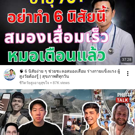
37:28
🧠 6 นิสัยง่าย ๆ ช่วยชะลอสมองเสื่อม ร่างกายแข็งแรง ผู้
สูงวัยต้องรู้ | สุขภาพดีทุกวัน
ชีวิตวัยสูงอายุสุขใจ
•
87K views