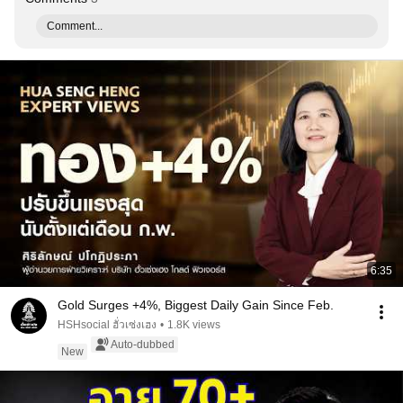
Comment...
6:35
Gold Surges +4%, Biggest Daily Gain Since Feb.
HSHsocial ฮั่วเซ่งเฮง
•
1.8K views
Auto-dubbed
New