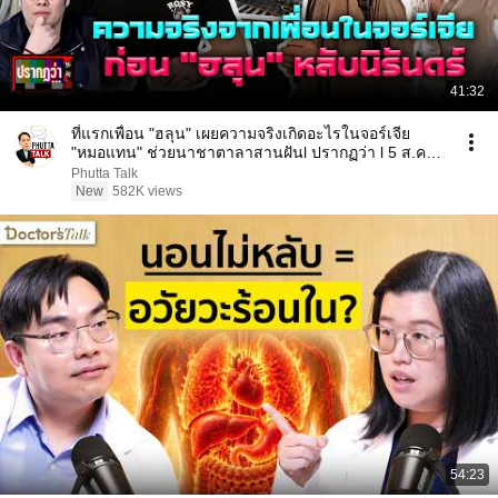
41:32
ที่แรกเพื่อน "ฮลุน" เผยความจริงเกิดอะไรในจอร์เจีย
"หมอแทน" ช่วยนาชาตาลาสานฝันl ปรากฏว่า l 5 ส.ค.
69
Phutta Talk
New
582K views
54:23