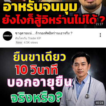
21:17
ซาอุตายแน่... ถ้ากองทัพอิหร่านเอาจริง ?
ทันโลกกับ Trader KP
New
4.5K views
40:24