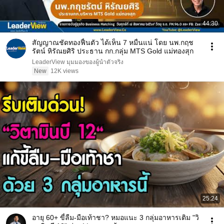
44:30
สัญญาณชัดทองฟื้นตัว ได้เห็น 7 หมื่นแน่ โดย นพ.กฤช
รัตน์ หิรัณยศิริ ประธาน กก.กลุ่ม MTS Gold แม่ทองสุก
LeaderView มุมมองของผู้นำตัวจริง
New
12K views
25:24
อายุ 60+ ขี้ลืม-มือเท้าชา? หมอแนะ 3 กลุ่มอาหารเติม "วิ