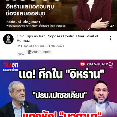
5:42
Gold Dips as Iran Proposes Control Over Strait of
Hormuz
HSHsocial ฮั่วเซ่งเฮง
•
1.9K views
Auto-dubbed
New