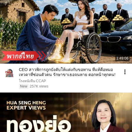
1:49:06
CEO สาวพิการถูกบังคับให้แต่งกับขอทาน ที่แท้คือหมอ
เทวดาที่ซ่อนตัวตน รักษาขาเธอจนหาย ตอกหน้าทุกคน!
โรงหนังจีน CCAP
New
257K views