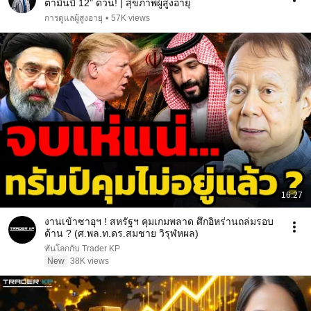
ตามินบี 12" ด่วน! | สุขภาพผู้สูงอายุ
การดูแลผู้สูงอายุ
•
57K views
16:27
งานเข้าซาอุฯ ! สหรัฐฯ คุมเกมพลาด ศึกอิหร่านถล่มรอบ
ด้าน ? (ศ.พล.ท.ดร.สมชาย วิรุฬหผล)
ทันโลกกับ Trader KP
New
38K views