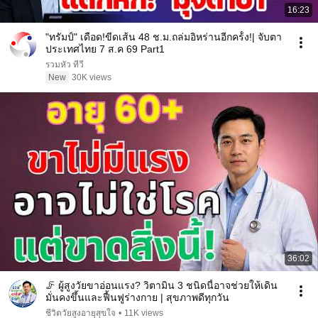
16:23
"ทรัมป์" เดือด!ขีดเส้น 48 ช.ม.ถล่มอิหร่านอีกคร้้ง!| จับตา
ประเทศไทย 7 ส.ค 69 Part1
รวมหัว ทีวี
New
30K views
36:02
🦵 ผู้สูงวัยขาอ่อนแรง? วิตามิน 3 ชนิดนี้อาจช่วยให้เดิน
มั่นคงขึ้นและฟื้นฟูร่างกาย | สุขภาพดีทุกวัน
ชีวิตวัยสูงอายุสุขใจ
•
11K views