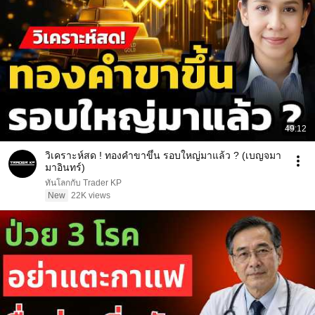
49:12
วิเคราะห์สด ! ทองคำขาขึ้น รอบใหญ่มาแล้ว ? (เบญจมา
มาอินทร์)
ทันโลกกับ Trader KP
New
22K views