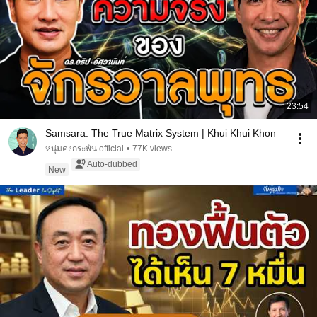
23:54
Samsara: The True Matrix System | Khui Khui Khon
หนุ่มคงกระพัน official
•
77K views
Auto-dubbed
New