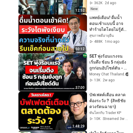
362K
2d ago
New
12:52
แพทย์เตือน! ดื่มน้ำ
ตอนเช้าแบบนี้ อาจ
ทำร้ายไตโดยไม่รู้ตัว 
ผู้สูงวัยต้องระวัง | 
สุขภาพดีอายุยืน
สุขภาพดีอายุยืน
488K
1mo ago
50:12
SET พุ่งร้อนแรงจน
เริ่มตึง ช้อน 5 กลุ่มยัง
ถูกก่อนอัปไซด์ตัน - 
Money chat | วีระ
Money Chat Thailand
วัฒน์ วิโรจน์โภคา
13K
2w ago
37:00
บัฟเฟตต์เตือน ตลาด
ต้องระวัง ?  (สิทธิชัย 
ดวงรัตนฉายา)
ทันโลกกับ Trader KP
10K
Streamed 3w ago
1:48:29