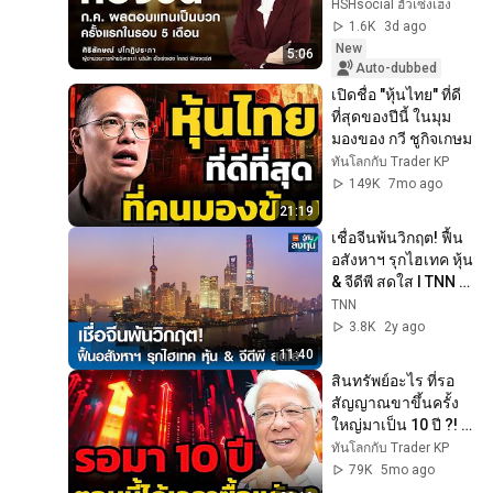
HSHsocial ฮั่วเซ่งเฮง
1.6K
3d ago
New
5:06
Auto-dubbed
เปิดชื่อ "หุ้นไทย" ที่ดี
ที่สุดของปีนี้ ในมุม
มองของ กวี ชูกิจเกษม
ทันโลกกับ Trader KP
149K
7mo ago
21:19
เชื่อจีนพ้นวิกฤต! ฟื้น
อสังหาฯ รุกไฮเทค หุ้น 
& จีดีพี สดใส I TNN 
รู้ทันลงทุน I 27-05-
TNN
67
3.8K
2y ago
11:40
สินทรัพย์อะไร ที่รอ
สัญญาณขาขึ้นครั้ง
ใหญ่มาเป็น 10 ปี ?! 
(ลุงโฉลก)
ทันโลกกับ Trader KP
79K
5mo ago