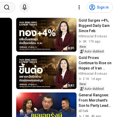
Sign in
Gold Surges +4%, 
Biggest Daily Gain 
Since Feb.
HSHsocial ฮั่วเซ่งเฮง
3K
17h ago
New
6:35
Auto-dubbed
Gold Prices 
Continue to Rise on 
Hopes of Iran 
Opening the Strait 
HSHsocial ฮั่วเซ่งเฮง
of Hormuz
2.1K
1d ago
New
5:42
Auto-dubbed
General Rangsee: 
From Merchant’s 
Son to Party Leader 
| Taemtor Special 
dDTalk
EP. 28
1.8K
4h ago