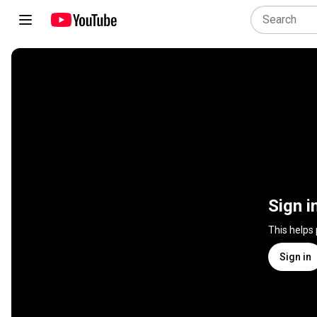
Sign i
This helps
Sign in