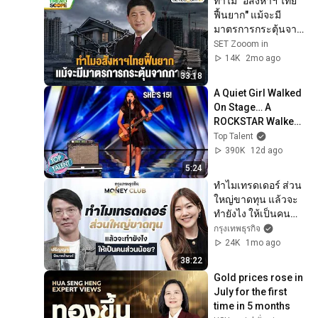
ทำไม "อสังหาฯ ไทย 
ฟื้นยาก" แม้จะมี
มาตรการกระตุ้นจาก
ภาครัฐ | Industry 
SET Zooom in
Trend Scope 
14K
2mo ago
[20/5/26]
33:18
A Quiet Girl Walked 
On Stage… A 
ROCKSTAR Walked 
Off!
Top Talent
390K
12d ago
5:24
ทำไมเทรดเดอร์ ส่วน
ใหญ่ขาดทุน แล้วจะ
ทำยังไง ให้เป็นคน
ส่วนน้อย? | Money 
กรุงเทพธุรกิจ
Club
24K
1mo ago
38:22
Gold prices rose in 
July for the first 
time in 5 months