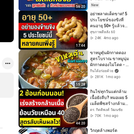
New
56:20
อย่าพลาดเด็ดขาด! 5 
ประโยชน์ของขิงที่
คนอายุ 50+ รู้แล้วจะ
เสียใจที่รู้ช้า
สุขภาพดีหลัง 60
24K
4mo ago
17:44
ขาหมูตุ๋นผักกาดดอง 
สูตรโบราณ ขาหมูนุ่ม 
ผักกาดดองไม่โดด - 
Stewed Pork Leg l 
กินได้อร่อยด้วย
กินได้อร่อยด้วย
281K
1mo ago
15:28
กินไข่ทุกวันแต่กล้าม
เนื้อยังลีบ? หมอเผย 5 
เมล็ดพืชสร้างกล้าม
เนื้อ ดีกว่าไข่ ผู้สูงอายุ
ดร. กิตติพงศ์ วัฒนชัย
ต้องรู้ด่วน
70K
1mo ago
44:20
วิกฤตล้างพอร์ต