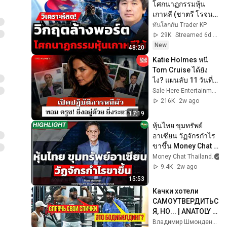
โศกนาฏกรรมหุ้น
เกาหลี (ชาตรี โรจน
อาภา)
ทันโลกกับ Trader KP
29K
Streamed 6d ago
New
48:20
Katie Holmes หนี 
Tom Cruise ได้ยัง
ไง? แผนลับ 11 วันที่
โลกช็อก : The 
Sale Here Entertainment
Moment
216K
2w ago
17:19
หุ้นไทย ขุมทรัพย์
อาเซียน วัฏจักรกำไร
ขาขึ้น Money Chat I 
ไพบูลย์ นลินทรางกูร
Money Chat Thailand
9.4K
2w ago
15:53
Качки хотели 
САМОУТВЕРДИТЬС
Я, НО... | ANATOLY 
Gym Prank
Владимир Шмонденко