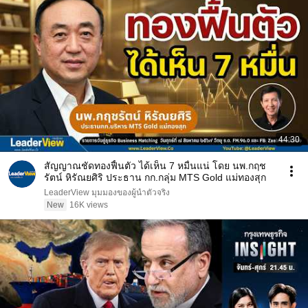
44:30
สัญญาณชัดทองฟื้นตัว ได้เห็น 7 หมื่นแน่ โดย นพ.กฤช
รัตน์ หิรัณยศิริ ประธาน กก.กลุ่ม MTS Gold แม่ทองสุก
LeaderView มุมมองของผู้นำตัวจริง
New
16K views