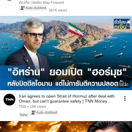
ดัดจริต | Better Way Forward
Auto-dubbed
387K views
12:30
Iran agrees to open Strait of Hormuz after deal with
Oman, but can't guarantee safety | TNN Money...
TNN
•
18K views
Auto-dubbed
New