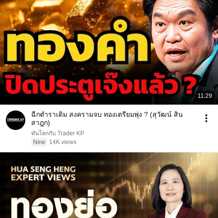
11:29
ฉีกตำราเดิม สงครามจบ ทองเตรียมพุ่ง ? (สุวัฒน์ สิน
สาฎก)
ทันโลกกับ Trader KP
New
14K views