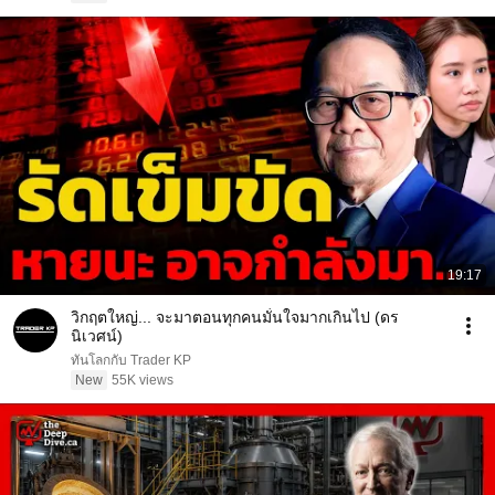
19:17
วิกฤตใหญ่... จะมาตอนทุกคนมั่นใจมากเกินไป (ดร
นิเวศน์)
ทันโลกกับ Trader KP
New
55K views