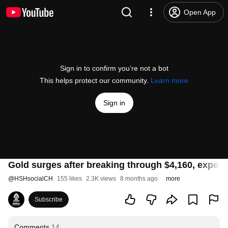
Open App
Sign in to confirm you’re not a bot
This helps protect our community.
Learn more
Sign in
Gold surges after breaking through $4,160, expecte
@
HSHsocialCH
155 likes
2.3K views
8 months ago
more
Subscribe
Comments
14