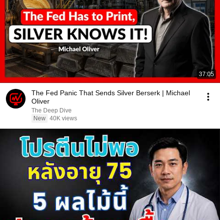
37:05
The Fed Panic That Sends Silver Berserk | Michael
Oliver
The Deep Dive
New
40K views