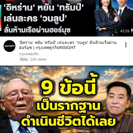
43:59
'อิหร่าน' หยัน 'ทรัมป์' เล่นละคร 'วนลูป' ลั่นห้ามเรือผ่าน
ฮอร์มุซ | กรุงเทพธุรกิจINSIGHT
กรุงเทพธุรกิจ
New
12K views