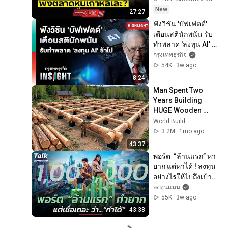
New
27:27
ฟังวิชัน 'บัฟเฟตต์' 
เตือนสตินักพนัน รับ
ทำพลาด 'ลงทุน AI' 
ช้าไป | Highlights 
กรุงเทพธุรกิจ
กรุงเทพธุรกิจ 
54K
3w ago
INSIGHT
8:24
Man Spent Two 
Years Building 
HUGE Wooden 
House for his 
World Build
Family | Start to 
3.2M
1mo ago
Finish by 
43:37
@bjornbrenton
พอร์ต  “ล้านแรก” หา
ยาก แต่หาได้ ! ลงทุน
อย่างไรให้ไปถึงเป้า
ได้จริง ? | Talk ลงทุน
ลงทุนแมน
แมน
55K
3w ago
43:38