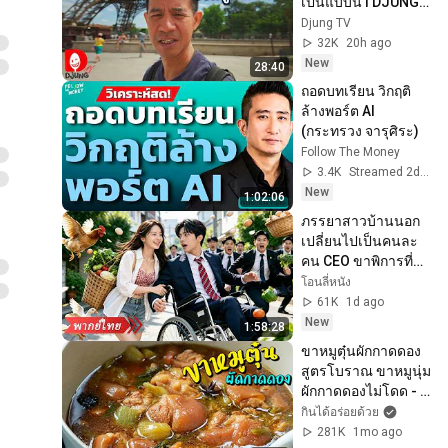
เป็นแบบนี้ I DJUNG 
TV EP.490
Djung TV
32K
20h ago
New
28:40
ถอดบทเรียน วิกฤติ
ล้างพอร์ต AI 
(กระทรวง จารุศิระ)
Follow The Money
3.4K
Streamed 2d ago
New
1:02:06
ภรรยาสาวบ้านนอก
เปลี่ยนไปเป็นคนละ
คน CEO ขาพิการที่
เคยอยากหย่า กลับ
โอนลี่หนัง
ตกหลุมรักเธอ!
61K
1d ago
New
1:58:28
ขาหมูตุ๋นผักกาดดอง 
สูตรโบราณ ขาหมูนุ่ม 
ผักกาดดองไม่โดด - 
Stewed Pork Leg l 
กินได้อร่อยด้วย
กินได้อร่อยด้วย
281K
1mo ago