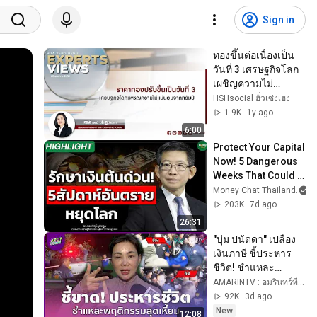
Sign in
ทองขึ้นต่อเนื่องเป็น
วันที่ 3 เศรษฐกิจโลก
เผชิญความไม่
แน่นอนจากทรัมป์
HSHsocial ฮั่วเซ่งเฮง
1.9K
1y ago
6:00
Protect Your Capital 
Now! 5 Dangerous 
Weeks That Could 
Stop the World | 
Money Chat Thailand
Money Chat | Dr. 
203K
7d ago
Kobsak P...
26:31
"บุ๋ม ปนัดดา" เปลือง
เงินภาษี ชี้ประหาร
ชีวิต! ชำแหละ
พฤติกรรม "ธง-ป๋อง" 
AMARINTV : อมรินทร์ทีวี
สุดเหี้ยม | APOP 
92K
3d ago
Today Online
New
12:08