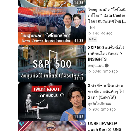
15:28
ไทยฐานผลิต "โฟโตนิ
กส์โลก"  Data Center 
โอกาสประเทศไทย | 
News Tank | 02-08-
TNN
69
14K
4d ago
New
47:38
S&P 500 แค่ซื้อทิ้งไว้ 
เกษียณได้จริงหรอ ? | 
INSIGHTS
ลงทุนแมน
634K
3mo ago
22:12
3 ท่า ที่ช่วยฟื้นกล้าม
ขา ดีกว่าเดินทั่วๆ ไป 
2 เท่า (นั่งทำได้)
สูงวัยใจเกินร้อย
90K
2mo ago
11:52
UNBELIEVABLE! 
Josh Kerr STUNS 