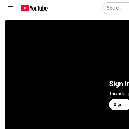
Sign i
This helps
Sign in