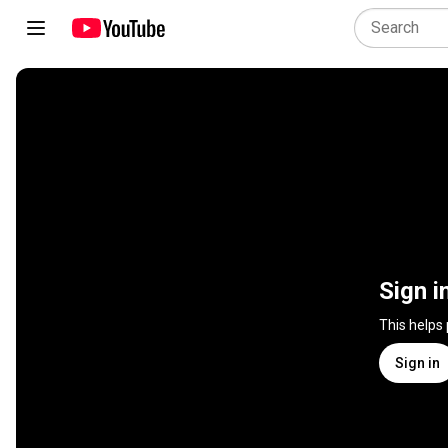
Sign i
This helps
Sign in