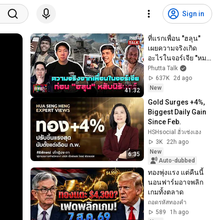
Sign in
ที่แรกเพื่อน "ฮลุน" 
เผยความจริงเกิด
อะไรในจอร์เจีย "หมอ
แทน" ช่วยนาชาตา
Phutta Talk
ลาสานฝันl ปรากฏว่า 
637K
2d ago
l 5 ส.ค. 69
New
41:32
Gold Surges +4%, 
Biggest Daily Gain 
Since Feb.
HSHsocial ฮั่วเซ่งเฮง
3K
22h ago
New
6:35
Auto-dubbed
ทองพุ่งแรง แต่คืนนี้
นอนฟาร์มอาจพลิก
เกมทั้งตลาด
ถอดรหัสทองคำ
589
1h ago