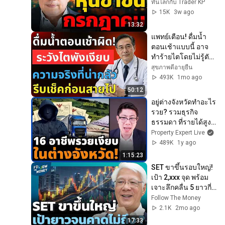
ทันโลกกับ Trader KP
15K
3w ago
13:32
แพทย์เตือน! ดื่มน้ำ
ตอนเช้าแบบนี้ อาจ
ทำร้ายไตโดยไม่รู้ตัว 
ผู้สูงวัยต้องระวัง | 
สุขภาพดีอายุยืน
สุขภาพดีอายุยืน
493K
1mo ago
50:12
อยู่ต่างจังหวัดทำอะไร
รวย? รวมธุรกิจ
ธรรมดา ที่รายได้สูง
มากจนคาดไม่ถึง
Property Expert Live
489K
1y ago
1:15:23
SET ขาขึ้นรอบใหญ่! 
เป้า 2,xxx จุด พร้อม
เจาะลึกคลื่น 5 ยาวกี่
ปี? และคำเตือน 
Follow The Money
Nasdaq พุ่งจนไม่มี
2.1K
2mo ago
จุดซื้อ
17:33