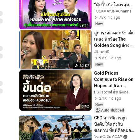
“ตุ๊กกี้” เปิดใจมรสุม
ชีวิตหลงผิด เคยพลาด 
TUCKMAYURAChannel
ตกใจรวย !
75K
1d ago
New
39:11
ลูกกรุงออเคสตร้า เต็ม
เพลง นักร้อง The 
Golden Song &วง 
RBSO * ผิงผิง แพรว 
๋JittaviaS
สปาย ภู ร็อคเก็ต 
9.6K
1d ago
แหนมเนือง
New
20:37
Gold Prices 
Continue to Rise on 
Hopes of Iran 
Opening the Strait 
HSHsocial ฮั่วเซ่งเฮง
of Hormuz
2.1K
1d ago
New
5:42
Auto-dubbed
CEO สาวพิการถูก
บังคับให้แต่งกับ
ขอทาน ที่แท้คือหมอ
เทวดาที่ซ่อนตัวตน 
โรงหนังจีน CCAP