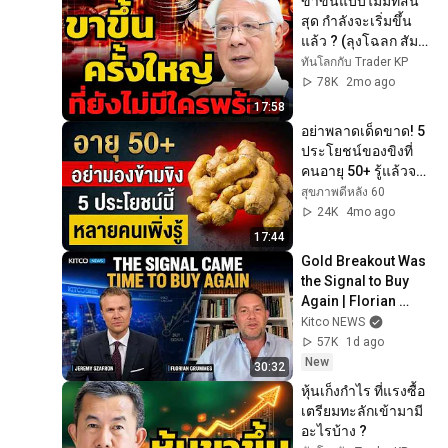
ขาขึ้นแบบไม่มีที่สิ้น
สุด กำลังจะเริ่มขึ้น
แล้ว ? (ลุงโฉลก สัม
พันธารักษ์)
ทันโลกกับ Trader KP
78K
2mo ago
17:58
อย่าพลาดเด็ดขาด! 5 
ประโยชน์ของขิงที่
คนอายุ 50+ รู้แล้วจะ
เสียใจที่รู้ช้า
สุขภาพดีหลัง 60
24K
4mo ago
17:44
Gold Breakout Was 
the Signal to Buy 
Again | Florian 
Grummes
Kitco NEWS
57K
1d ago
New
30:32
หุ้นเก็งกำไร ที่แรงซื้อ
เตรียมทะลักเข้ามามี
อะไรบ้าง ?