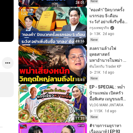
New
28:01
‘ทองคำ’ ปิดบวกครั้ง
แรกรอบ 5 เดือน 
ระวัง! อย่าเพิ่งรีบซื้อ 
‘ขาลง’ ยังไม่จบ | 
กรุงเทพธุรกิจ
DEEP Talk
13K
2d ago
New
49:16
สงครามล้างไพ่ 
ยุทธศาสตร์
มหาอำนาจในพม่า 
และวิกฤตที่ไทยเลี่ยง
ทันโลกกับ Trader KP
ไม่ได้ ? (รศ. ดร.ปิติ 
21K
1d ago
ศรีแสงนาม)
New
15:45
EP - SPECIAL : หม่ำ
บ้านแหม่ม เปิดครัว 
มื้อพิเศษ เมนูขนมจีน
แกงเขียวหวานเนื้อ : 
VLOG MAM JINTARA
VLOG MAM 
115K
1d ago
JINTARA
New
11:33
#รายการมยุราหา
เรื่องเมาท์ I EP.93  