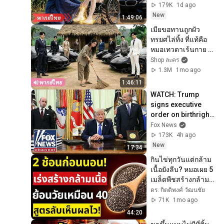
รักษาขาเธอจนหาย 
179K
1d ago
ตอกหน้าทุกคน!
New
1:49:06
เมียขอทานถูกผัว
ทรยศไล่ทิ้ง ที่แท้คือ
หมอเทวดาเร้นกาย 
จนมหาเศรษฐีรุมแย่ง
Shop ละคร
อยากแต่งงานด้วย!
1.3M
1mo ago
1:46:11
WATCH: Trump 
signs executive 
order on birthright 
citizenship
Fox News
173K
4h ago
New
17:34
กินไข่ทุกวันแต่กล้าม
เนื้อยังลีบ? หมอเผย 5 
เมล็ดพืชสร้างกล้าม
เนื้อ ดีกว่าไข่ ผู้สูงอายุ
ดร. กิตติพงศ์ วัฒนชัย
ต้องรู้ด่วน
71K
1mo ago
44:20