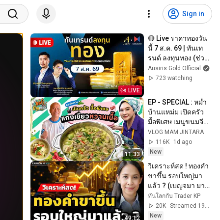
Sign in
🔴 Live ราคาทองวัน
นี้ 7 ส.ค. 69 | ทันเท
รนด์ ลงทุนทอง (ช่วง
เช้า) l วิเคราะห์ราคา
Ausiris Gold Official
ทอง l ราคาทอง
723 watching
LIVE
EP - SPECIAL : หม่ำ
บ้านแหม่ม เปิดครัว 
มื้อพิเศษ เมนูขนมจีน
แกงเขียวหวานเนื้อ : 
VLOG MAM JINTARA
VLOG MAM 
116K
1d ago
JINTARA
New
11:33
วิเคราะห์สด ! ทองคำ
ขาขึ้น รอบใหญ่มา
แล้ว ? (เบญจมา มา
อินทร์)
ทันโลกกับ Trader KP
20K
Streamed 19h ago
New
49:12