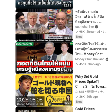
22:12
ทรัมป์เบรกถล่ม
อิหร่าน! อ้างใกล้ปิด
ดีลยุติสงคราม : 
Suthichai Live 2-8-
suthichai live
69
98K
Streamed 4d ago
New
30:45
กอดที่ดินไทยให้แน่น 
เศรษฐีหนีสงครามซบ
ไทย- Money Chat 
Thailand I ทวีสุข 
Money Chat Thailand
ธรรมศักดิ์ พีระพงศ์ I 
456K
3mo ago
จรูญเอก
26:48
[Why Did Gold 
Prices Spike?] 
China Shifts Toward 
Physical Gold 
なるほど!投資ゼミナール
Investment 
36K
20h ago
(Precious Metals 
New
25:26
Specia...
Gold Prices 