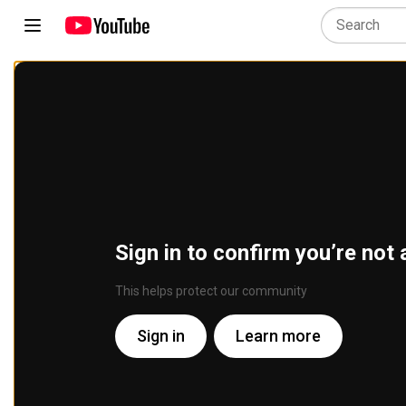
Sign in to confirm you’re not 
This helps protect our community
Sign in
Learn more