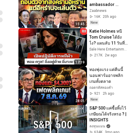
ambassador 
confirms: US 
Zaabnews
likelihood of 
16K
20h ago
abruptly 
New
15:45
withdrawing from 
Katie Holmes หนี 
the Iran...
Tom Cruise ได้ยัง
ไง? แผนลับ 11 วันที่
โลกช็อก : The 
Sale Here Entertainment
Moment
217K
2w ago
17:19
ทองพุ่งแรง แต่คืนนี้
นอนฟาร์มอาจพลิก
เกมทั้งตลาด
ถอดรหัสทองคำ
921
2h ago
New
28:01
S&P 500 แค่ซื้อทิ้งไว้ 
เกษียณได้จริงหรอ ? | 
INSIGHTS
ลงทุนแมน
634K
3mo ago