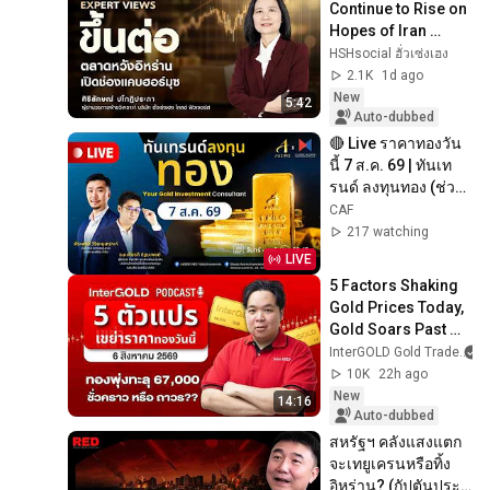
Continue to Rise on 
Hopes of Iran 
Opening the Strait 
HSHsocial ฮั่วเซ่งเฮง
of Hormuz
2.1K
1d ago
New
5:42
Auto-dubbed
🔴 Live ราคาทองวัน
นี้ 7 ส.ค. 69 | ทันเท
รนด์ ลงทุนทอง (ช่วง
เช้า) l วิเคราะห์ราคา
CAF
ทอง l ราคาทอง
217 watching
LIVE
5 Factors Shaking 
Gold Prices Today, 
Gold Soars Past 
67,000 | InterGOLD 
InterGOLD Gold Trade
PodCast Aug 6, 
10K
22h ago
2026 Trade...
New
14:16
Auto-dubbed
สหรัฐฯ คลังแสงแตก 
จะเทยูเครนหรือทิ้ง
อิหร่าน? (กัปตันประ