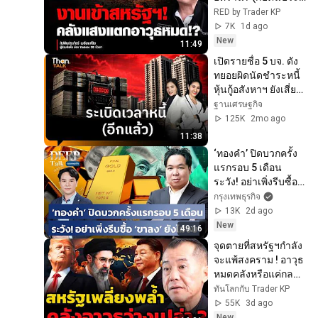
ภัสร์ เมธีพงศ์ชัย)
RED by Trader KP
7K
1d ago
New
11:49
เปิดรายชื่อ 5 บจ. ดัง 
ทยอยผิดนัดชำระหนี้ 
หุ้นกู้อสังหาฯ ยังเสี่ยง | 
THANTALK | 22 พ.ค. 
ฐานเศรษฐกิจ
69
125K
2mo ago
11:38
‘ทองคำ’ ปิดบวกครั้ง
แรกรอบ 5 เดือน 
ระวัง! อย่าเพิ่งรีบซื้อ 
‘ขาลง’ ยังไม่จบ | 
กรุงเทพธุรกิจ
DEEP Talk
13K
2d ago
New
49:16
จุดตายที่สหรัฐฯกำลัง
จะแพ้สงคราม ! อาวุธ
หมดคลังหรือแค่กล
ลวง (พล.อ.รังษี กิติ
ทันโลกกับ Trader KP
ญาณทรัพย์)
55K
3d ago
New