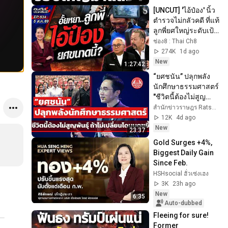
[UNCUT] 'ไอ้ป๋อง' นิ้ว
ตำรวจไม่กลัวคดี ที่แท้
ลูกพี่ยศใหญ่ระดับเป้ง!  
| คนดังนั่งเคลียร์ | 5 
ช่อง8 : Thai Ch8
ส.ค. 69
274K
1d ago
New
1:27:42
“ยศชนัน” ปลุกพลัง
นักศึกษาธรรมศาสตร์ 
"ชีวิตนี้ต้องไม่สูญ
พันธุ์ ถ้าไม่เปลี่ยน
สํานักข่าวราษฎร Ratsadon News
โดนบดขยี้!"
12K
4d ago
New
23:37
Gold Surges +4%, 
Biggest Daily Gain 
Since Feb.
HSHsocial ฮั่วเซ่งเฮง
3K
23h ago
New
6:35
Auto-dubbed
Fleeing for sure! 
Former 