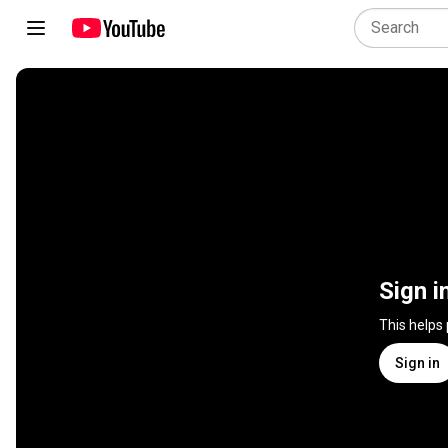
Sign i
This helps
Sign in