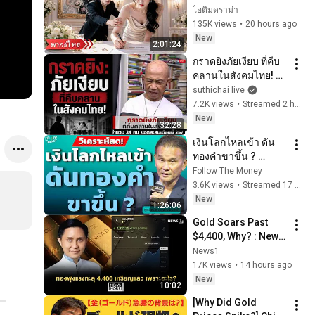
แล้วจากไป คราวนี้ซีอี
ไอติมดราม่า
โอกลับวางสารพัด
135K views
•
20 hours ago
แผนง้อคืนดี!
New
2:01:24
กราดยิงภัยเงียบ ที่คืบ
คลานในสังคมไทย! 
Suthichai Live 8-8-
suthichai live
2569
7.2K views
•
Streamed 2 hours ago
New
32:28
เงินโลกไหลเข้า ดัน
ทองคำขาขึ้น ? 
(นิพนธ์ 
Follow The Money
สุวรรณประสิทธิ์)
3.6K views
•
Streamed 17 hours ago
New
1:26:06
Gold Soars Past 
$4,400, Why? : News 
Hour 08/07/26
News1
17K views
•
14 hours ago
New
10:02
[Why Did Gold 