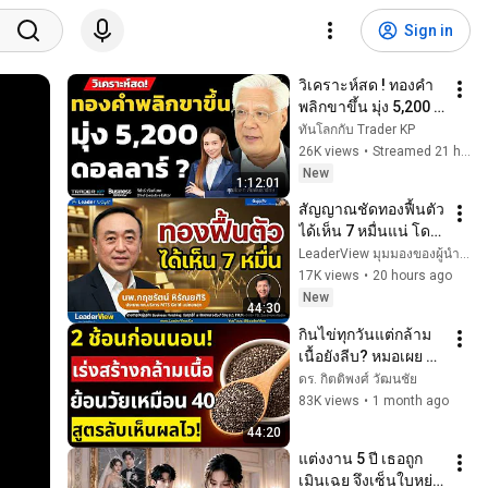
Sign in
วิเคราะห์สด ! ทองคำ
พลิกขาขึ้น มุ่ง 5,200 
ดอลลาร์ ? (โฉลก สัม
ทันโลกกับ Trader KP
พันธารักษ์)
26K views
•
Streamed 21 hours ago
New
1:12:01
สัญญาณชัดทองฟื้นตัว 
ได้เห็น 7 หมื่นแน่ โดย 
นพ.กฤชรัตน์ หิรัณยศิริ 
LeaderView มุมมองของผู้นำตัวจริง
ประธาน กก.กลุ่ม MTS 
17K views
•
20 hours ago
Gold แม่ทองสุก
New
44:30
กินไข่ทุกวันแต่กล้าม
เนื้อยังลีบ? หมอเผย 5 
เมล็ดพืชสร้างกล้าม
ดร. กิตติพงศ์ วัฒนชัย
เนื้อ ดีกว่าไข่ ผู้สูงอายุ
83K views
•
1 month ago
ต้องรู้ด่วน
44:20
แต่งงาน 5 ปี เธอถูก
เมินเฉย จึงเซ็นใบหย่า