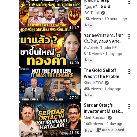
தங்கம் Cheap 
ஆகும்?.. Gold 
Investment இலாபம் 
IBC Tamil
கொடுக்குமா? - 3 
15K views
•
19 hours ago
Experts Predictions 
New
14:47
on Gold | IBC Tamil
รอทองคำมานาน ! ขา
ขึ้นใหญ่ทองคำ ครั้งนี้
ของจริงไหม ?
ทันโลกกับ Trader KP
8.1K views
•
1 day ago
New
14:00
The Gold Selloff 
Wasn't The Problem; 
It Was The 
Kitco NEWS
Opportunity | Don 
45K views
•
1 day ago
Durrett
New
47:01
Serdar Ortaç's 
Investment Mistakes 
| Serdar Ortaç & 
Mert Başaran
Mert Başaran
160K views
•
1 day ago
Auto-dubbed
New
41:58