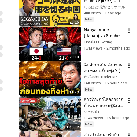
Prices Spike?] China 
Shifts Toward 
なるほど!投資ゼミナール
Physical Gold 
48K views
•
1 day ago
Investment 
New
25:26
(Precious Metals 
Naoya Inoue 
Specia...
(Japan) vs Stephen 
Fulton (USA) | Full 
Timeless Boxing
Fight Highlights
1.7M views
•
2 months ago
23:00
ฉีกตำราเดิม สงคราม
จบ ทองเตรียมพุ่ง ? (สุ
วัฒน์ สินสาฎก)
ทันโลกกับ Trader KP
16K views
•
15 hours ago
New
11:29
สาวท้องถูกไล่ออกจาก
บ้าน มหาเศรษฐินีเจอ
ปุ๊บรู้ว่าเป็นสายเลือด
ราชาหนัง
เดียวกัน จึงรับเข้า
174K views
•
16 hours ago
ตระกูลและตามใจ
New
1:45:32
สุดๆ!
สาวกำลังบอกรักกับ