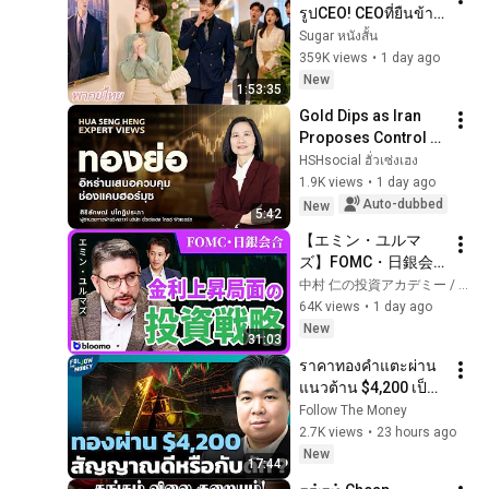
รูปCEO! CEOที่ยืนข้าง
หลังได้ยินแล้วก็
Sugar หนังสั้น
ตกหลุมรักเธอ!
359K views
•
1 day ago
New
1:53:35
Gold Dips as Iran 
Proposes Control 
Over Strait of 
HSHsocial ฮั่วเซ่งเฮง
Hormuz
1.9K views
•
1 day ago
Auto-dubbed
New
5:42
【エミン・ユルマ
ズ】FOMC・日銀会
合、日米金融政策の
中村 仁の投資アカデミー / ブルーモ証券
行方は?ドル円170円
64K views
•
1 day ago
の条件と金利上昇局
New
31:03
面の投資戦略
ราคาทองคำแตะผ่าน
แนวต้าน $4,200 เป็น
จุดจบขาลงหรือแค่สับ
Follow The Money
หลอก ?
2.7K views
•
23 hours ago
New
17:44