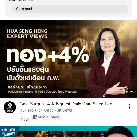
Comment...
6:35
Gold Surges +4%, Biggest Daily Gain Since Feb.
HSHsocial ฮั่วเซ่งเฮง
•
3K views
Auto-dubbed
New