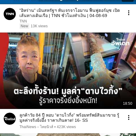
"อิหร่าน" เมินสหรัฐฯ หันเจรจาโอมาน ฟื้นฟูฮอร์มุซ เปิด
เส้นทางเดินเรือ | TNN ชั่วโมงทำเงิน | 04-08-69
TNN
New
13K views
18:50
ลูกค้าวัย 84 ปี หอบ “ดาบไวกิ้ง” พร้อมทรัพย์สินมาขาย รู้
มูลค่าจริงยิ่งอึ้ง ราคาเกินคาด! 16- SS
ThaiNews – ไทยนิวส์
•
423K views