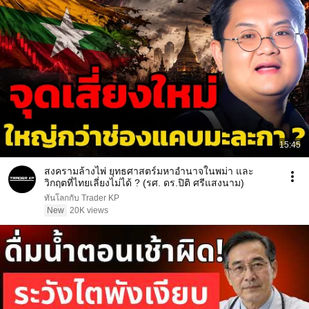
15:45
สงครามล้างไพ่ ยุทธศาสตร์มหาอำนาจในพม่า และ
วิกฤตที่ไทยเลี่ยงไม่ได้ ? (รศ. ดร.ปิติ ศรีแสงนาม)
ทันโลกกับ Trader KP
New
20K views