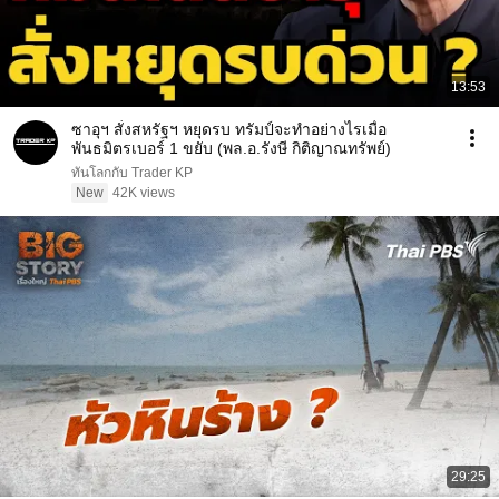
13:53
ซาอุฯ สั่งสหรัฐฯ หยุดรบ ทรัมป์จะทำอย่างไรเมื่อ
พันธมิตรเบอร์ 1 ขยับ (พล.อ.รังษี กิติญาณทรัพย์)
ทันโลกกับ Trader KP
New
42K views
29:25