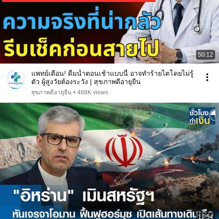
50:12
แพทย์เตือน! ดื่มน้ำตอนเช้าแบบนี้ อาจทำร้ายไตโดยไม่รู้
ตัว ผู้สูงวัยต้องระวัง | สุขภาพดีอายุยืน
สุขภาพดีอายุยืน
•
488K views
12:54