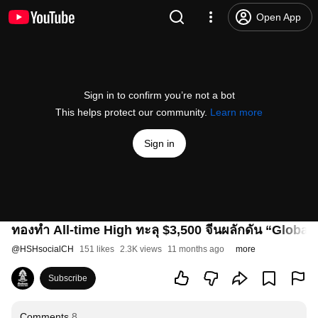
Open App
Sign in to confirm you’re not a bot
This helps protect our community.
Learn more
Sign in
ทองทำ All-time High ทะลุ $3,500 จีนผลักดัน “Global
@
HSHsocialCH
151 likes
2.3K views
11 months ago
more
Subscribe
Comments
8