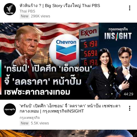
หัวหินร้าง ? | Big Story เรื่องใหญ่ Thai PBS
Thai PBS
New
296K views
44:29
'ทรัมป์' เปิดศึก 'เอ็กซอน' จี้ 'ลดราคา' หน้าปั๊ม เซฟชะตา
กลางเทอม | กรุงเทพธุรกิจINSIGHT
กรุงเทพธุรกิจ
New
5.5K views