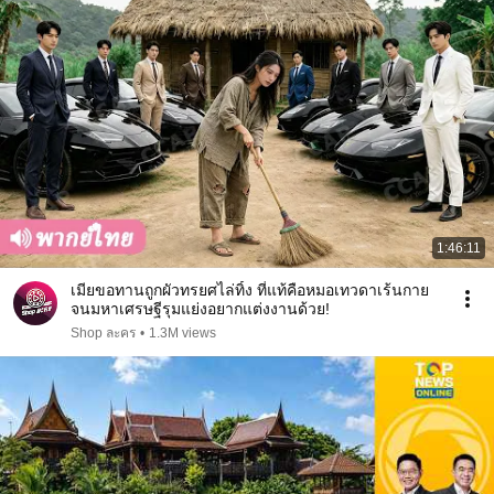
1:46:11
เมียขอทานถูกผัวทรยศไล่ทิ้ง ที่แท้คือหมอเทวดาเร้นกาย
จนมหาเศรษฐีรุมแย่งอยากแต่งงานด้วย!
Shop ละคร
•
1.3M views