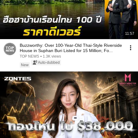
11:57
Buzzworthy: Over 100-Year-Old Thai-Style Riverside
House in Suphan Buri Listed for 15 Million; Fo...
TOP NEWS
•
1.3K views
Auto-dubbed
New