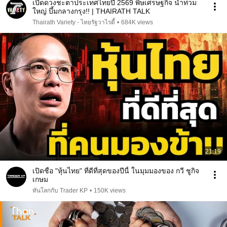
เปิดดวงชะตาประเทศไทยปี 2569 พิษเศรษฐกิจ น้ำท่วม
ใหญ่ บึ้มกลางกรุง!! | THAIRATH TALK
Thairath Variety - ไทยรัฐวาไรตี้
•
684K views
21:19
เปิดชื่อ "หุ้นไทย" ที่ดีที่สุดของปีนี้ ในมุมมองของ กวี ชูกิจ
เกษม
ทันโลกกับ Trader KP
•
150K views