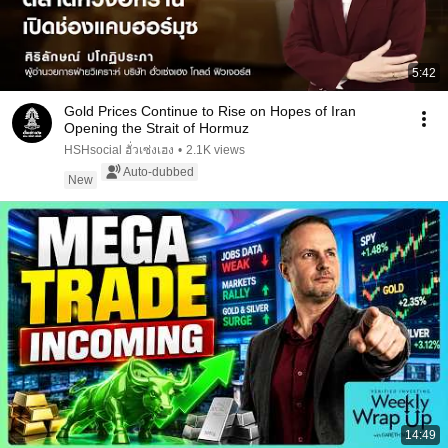
5:42
Gold Prices Continue to Rise on Hopes of Iran
Opening the Strait of Hormuz
HSHsocial ฮั่วเซ่งเฮง
•
2.1K views
Auto-dubbed
New
14:49