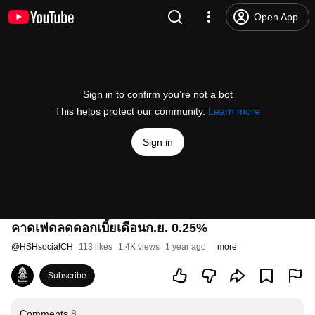
Open App
Sign in to confirm you’re not a bot
This helps protect our community.
Learn more
Sign in
คาดเฟดลดดอกเบี้ยเดือนก.ย. 0.25%
@
HSHsocialCH
113 likes
1.4K views
1 year ago
more
Subscribe
Comments
8