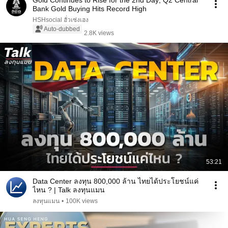
Gold Continues to Rise for the 2nd Day; Q2 Central
Bank Gold Buying Hits Record High
HSHsocial ฮั่วเซ่งเฮง
Auto-dubbed
2.8K views
53:21
Data Center ลงทุน 800,000 ล้าน ไทยได้ประโยชน์แค่
ไหน ? | Talk ลงทุนแมน
ลงทุนแมน
•
100K views