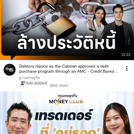
15:22
Debtors rejoice as the Cabinet approves a debt
purchase program through an AMC - Credit Bureau
of...
ฐานเศรษฐกิจ
Auto-dubbed
386K views