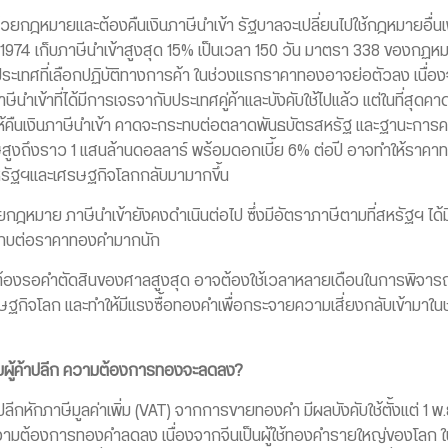
วยกฎหมายและต้องคืนเงินภาษีนำเข้า รัฐบาลจะเปลี่ยนไปใช้กฎหมายอื่นเ
974 เก็บภาษีนำเข้าสูงสุด 15% เป็นเวลา 150 วัน มาตรา 338 ของกฏหม
ประเทศที่เลือกปฏิบัติทางการค้า ในช่วงแรกราคาทองอาจย่อตัวลง เน
ำเข้าที่ได้มีการเจรจากับประเทศคู่ค้าและบังคับใช้ไปแล้ว แต่ในที่สุดค
ห้คืนเงินภาษีนำเข้า คาดจะกระทบต่อตลาดพันธบัตรสหรัฐ และฐานะการค
ีสูงถึงราว 1 แสนล้านดอลลาร์ พร้อมดอกเบี้ย 6% ต่อปี อาจทำให้ราคาทอง
รัฐฯและเศรษฐกิจโลกกลับมามากขึ้น
ฎหมาย ภาษีนำเข้ายังคงดำเนินต่อไป ซึ่งมีอัตราภาษีตามที่สหรัฐฯ ได้
กระทบต่อราคาทองคำมากนัก
ป์ต้องรอคำตัดสินของศาลสูงสุด อาจต้องใช้เวลาหลายเดือนในการพิจาร
รษฐกิจโลก และทำให้มีแรงซื้อทองคำเพื่อกระจายความเสี่ยงกลับเข้ามาใ
ับผู้ค้าปลีก ความต้องการทองจะลดลง
?
ปลีกหักภาษีมูลค่าเพิ่ม (VAT) จากการขายทองคำ มีผลบังคับใช้ตั้งแต่ 1 พ
มต้องการทองคำลดลง เนื่องจากจีนเป็นผู้ใช้ทองคำรายใหญ่ของโลก ในช่