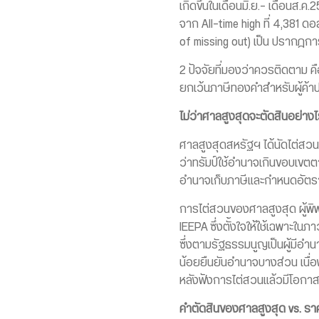
เกิดขึ้นในเดือนมิ.ย.- เดือนส.ค
จาก All-time high ที่ 4,381
of missing out) เป็น ปรากฎ
2 ปัจจัยที่มองว่าควรติดตาม
ยกเว้นภาษีทองคำสำหรับผู้ค้าป
ไม่ว่าศาลสูงสุดจะตัดสินอย่าง
ศาลสูงสุดสหรัฐฯ ได้นัดไต่สวนค
ว่าทรัมป์ใช้อำนาจเกินขอบเขต
อำนาจเก็บภาษีและกำหนดอัตรา
การไต่สวนของศาลสูงสุด ผู้พิ
IEEPA ซึ่งตั้งใจให้ใช้เฉพาะใน
ซึ่งตามรัฐธรรมนูญเป็นผู้มีอำ
น้อยยืนยันอำนาจบางส่วน เนื่อ
หลังฟังการไต่สวนแล้วมีโอกาสก้
คำตัดสินของศาลสูงสุด
vs. ร