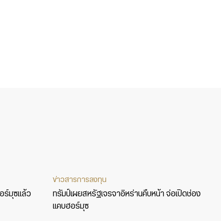
ข่าวสารการลงทุน
ร์มุซแล้ว
ทรัมป์เผยสหรัฐเจรจาอิหร่านคืบหน้า จ่อเปิดช่อง
แคบฮอร์มุซ