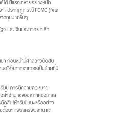
ดาห์ได้ มีแรงเทขายอย่างหนัก
ี่ยนจากปรากฎการณ์ FOMO (fear
ขาดทุนมากขึ้นๆ
ัฐฯ และ จีนประกาศยกเลิก
นมา ก่อนหน้านี้ศาลล่างตัดสิน
นดให้สภาคองเกรสเป็นฝ่ายที่มี
ลทรัมป์ การตีความกฎหมาย
์ได้ล่วงล้ำอำนาจของสภาคองเกรส
ตัดสินให้ทรัมป์ชนะหรืออย่าง
งตั้งจากพรรครีพับลิกัน แต่