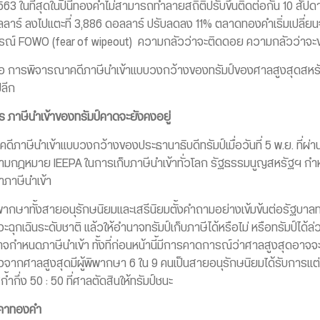
.2563 ในที่สุดในปีนี้ทองคำไม่สามารถทำลายสถิติปรับขึ้นติดต่อกัน 10 สัป
 ดอลลาร์ ลงไปแตะที่ 3,886 ดอลลาร์ ปรับลดลง 11% ตลาดทองคำเริ่มเปล
การณ์ FOWO (fear of wipeout) ความกลัวว่าจะติดดอย ความกลัวว่าจะ
 คือ การพิจารณาคดีภาษีนำเข้าแบบวงกว้างของทรัมป์ของศาลสูงสุดสหร
ลีก
ไร ภาษีนำเข้าของทรัมป์คาดจะยังคงอยู่
ดีภาษีนำเข้าแบบวงกว้างของประธานาธิบดีทรัมป์เมื่อวันที่ 5 พ.ย. ที่ผ่า
ตามกฎหมาย IEEPA ในการเก็บภาษีนำเข้าทั่วโลก รัฐธรรมนูญสหรัฐฯ กำห
ภาษีนำเข้า
พากษาทั้งสายอนุรักษนิยมและเสรีนิยมตั้งคำถามอย่างเข้มข้นต่อรัฐบา
ภาวะฉุกเฉินระดับชาติ แล้วให้อำนาจทรัมป์เก็บภาษีได้หรือไม่ หรือทรัมป
นาจกำหนดภาษีนำเข้า ทั้งที่ก่อนหน้านี้มีการคาดการณ์ว่าศาลสูงสุดอาจจะ
งจากศาลสูงสุดมีผู้พิพากษา 6 ใน 9 คนเป็นสายอนุรักษนิยมได้รับการแต่
ำกึ่ง 50 : 50 ที่ศาลตัดสินให้ทรัมป์ชนะ
าคาทองคำ