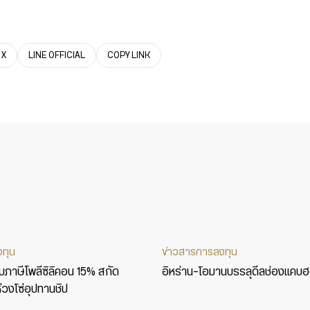
X
LINE OFFICIAL
COPY LINK
งทุน
ข่าวสารการลงทุน
็บภาษีโพลีซิลิคอน 15% สกัด
อิหร่าน-โอมานบรรลุดีลช่องแคบฮอ
่วงโซ่อุปทานชิป