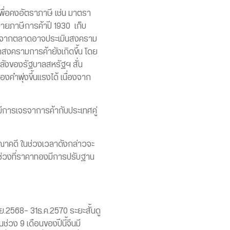
พื่อคงอัตราภาษี เช่น มาตรา
ายภาษีการค้าปี 1930 เก็บ
ื่องจากตลาดอาจประเมินสงคราม
าดสงครามการค้ายังเกิดขึ้น โดย
ลังของรัฐบาลสหรัฐฯ สั่น
คำพุ่งขึ้นแรงได้ เนื่องจาก
มีการเจรจาการค้ากับประเทศคู่
ณาคดี ในช่วงเวลาดังกล่าวจะ
นช่วงที่ราคาทองมีการปรับฐาน
.ย.2568- 31ธ.ค.2570 ระยะสั้นดู
วง 9 เดือนของปีนี้จีนมี