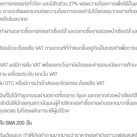
งการทองแท่งทั่วโลก และมีสัดส่วน 27% ของความต้องการเพื่อใช้เป็นเครื
ว อาจจะส่งผลกระทบต่อความต้องการทองคำไม่ได้ลดลงมากอย่างที่ตลาด
องจีนในอนาคต
 ที่ทำผ่านตลาดซื้อขายทองคำเซี่ยงไฮ้ และตลาดซื้อขายล่วงหน้าเซี่ยงไฮ้
แล้วจะต้องเสีย VAT ตามเกณฑ์ที่กำหนดขึ้นอยู่กับเป็นทองคำเพื่อการล
 VAT แต่มีการคืน VAT พร้อมยกเว้นภาษีเมืองและค่าธรรมเนียมการศึกษ
งงาน เครื่องประดับ ยกเว้น VAT
น OTC หรือมีการนำเข้าส่งออกโดยตรง ต้องเสีย VAT
จีนที่ไม่ได้ทำธุรกรรมผ่านตลาดทั้งตลาด Spot และตลาดล่วงหน้าเซี่ยงไฮ้ 
ดันให้นักลงทุนสถาบันและผู้ค้าปลีกทองคำซื้อขายผ่านตลาดมากขึ้นและเ
ทุนลดลง ไม่ต้องผลักภาระให้ผู้บริโภค
กับ
SMA 200 วัน
งในเดือนต.ค. ทำให้เกิดคำถามมากมายว่าราคาทองคำเกิดภาวะฟองสบู่หรือไม