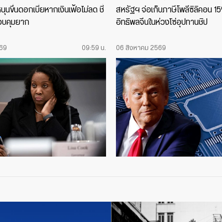
ุนขึ้นดอกเบี้ยหากเงินเฟ้อไม่ลด ชี้
สหรัฐฯ จ่อเก็บภาษีโพลีซิลิคอน 1
บคุมยาก
อิทธิพลจีนในห่วงโซ่อุปทานชิป
569
09:59 น.
06 สิงหาคม 2569