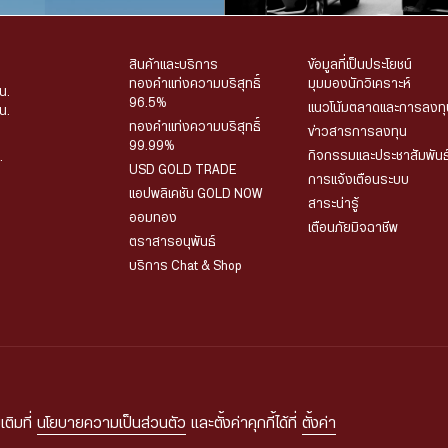
สินค้าและบริการ
ข้อมูลที่เป็นประโยชน์
ทองคำแท่งความบริสุทธิ์
มุมมองนักวิเคราะห์
น.
96.5%
แนวโน้มตลาดและการลงทุ
น.
ทองคำแท่งความบริสุทธิ์
ข่าวสารการลงทุน
99.99%
กิจกรรมและประชาสัมพันธ
.
USD GOLD TRADE
การแจ้งเตือนระบบ
แอปพลิเคชัน GOLD NOW
สาระน่ารู้
ออมทอง
เตือนภัยมิจฉาชีพ
ตราสารอนุพันธ์
บริการ Chat & Shop
มูลส่วนบุคคล
เงื่อนไขและข้อกำหนดในการใช้งาน
นโยบายความเป็นส่วนตัวในการใช้กล
© 2026 HUA SENG HENG CO.,LTD. All rights reserved.
| Web
::*
เติมที่
นโยบายความเป็นส่วนตัว
และตั้งค่าคุกกี้ได้ที่
ตั้งค่า