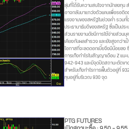
ลุ่มที่ได้รับความสนใจจากนักลงทุน 
อาจกลับมาแกว่งตัวแคบเพื่อรอติ
แรงงานของสหรัฐในช่วงค่ำ รวมทั้งใ
ประธานาธิบดีของสหรัฐ ซึ่งเป็นประเ
ส่วนรายงานดัชนีการใช้จ่ายส่วนบุ
เคียงกับผลสำรวจ และยังสูงกว่า
โอกาสที่จะลดดอกเบี้ยจึงมีน้อยลง ซ
การเก็งกำไรในสัญญาเดือน Z แนะ
942-943 และมีจุดปิดสถานะตัดขาดทุ
สำหรับเก็งกำไรการฟื้นตัวอยู่ที่ 9
ทุนอยู่ที่บริเวณ 930 จุด
PTG FUTURES
เปิดสถานะซื้อ : 9.50 – 9.5