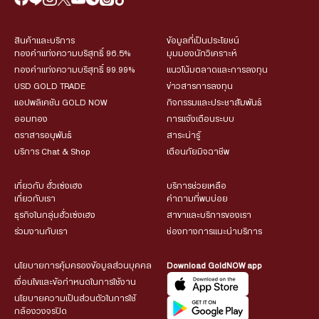
สินค้าและบริการ
ข้อมูลที่เป็นประโยชน์
ทองคำแท่งความบริสุทธิ์ 96.5%
มุมมองนักวิเคราะห์
ทองคำแท่งความบริสุทธิ์ 99.99%
แนวโน้มตลาดและการลงทุน
USD GOLD TRADE
ข่าวสารการลงทุน
แอปพลิเคชัน GOLD NOW
กิจกรรมและประชาสัมพันธ์
ออมทอง
การแจ้งเตือนระบบ
ตราสารอนุพันธ์
สาระน่ารู้
บริการ Chat & Shop
เตือนภัยมิจฉาชีพ
เกี่ยวกับ ฮั่วเซ่งเฮง
บริการช่วยเหลือ
เกี่ยวกับเรา
คำถามที่พบบ่อย
ธุรกิจในกลุ่มฮั่วเซ่งเฮง
สาขาและบริการของเรา
ร่วมงานกับเรา
ช่องทางการแนะนำบริการ
นโยบายการคุ้มครองข้อมูลส่วนบุคคล
Download GoldNOW app
เงื่อนไขและข้อกำหนดในการใช้งาน
นโยบายความเป็นส่วนตัวในการใช้
กล้องวงจรปิด