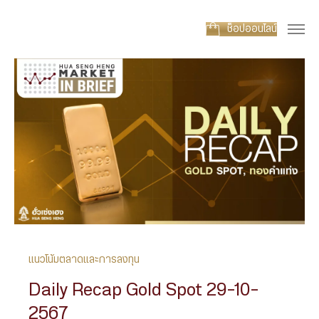
ช็อปออนไลน์
แนวโน้มตลาดและการลงทุน
Daily Recap Gold Spot 29-10-
2567