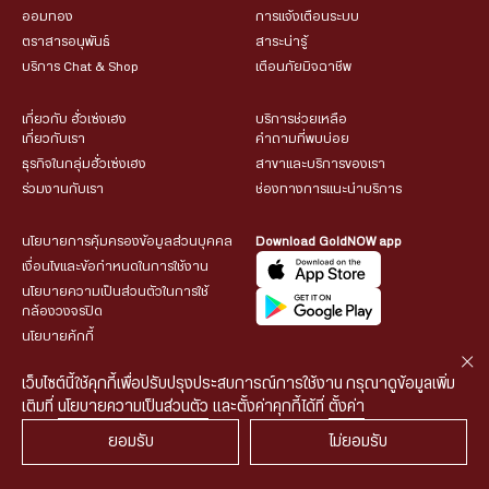
ออมทอง
การแจ้งเตือนระบบ
ตราสารอนุพันธ์
สาระน่ารู้
บริการ Chat & Shop
เตือนภัยมิจฉาชีพ
เกี่ยวกับ ฮั่วเซ่งเฮง
บริการช่วยเหลือ
เกี่ยวกับเรา
คำถามที่พบบ่อย
ธุรกิจในกลุ่มฮั่วเซ่งเฮง
สาขาและบริการของเรา
ร่วมงานกับเรา
ช่องทางการแนะนำบริการ
นโยบายการคุ้มครองข้อมูลส่วนบุคคล
Download GoldNOW app
เงื่อนไขและข้อกำหนดในการใช้งาน
นโยบายความเป็นส่วนตัวในการใช้
กล้องวงจรปิด
นโยบายคุ้กกี้
เว็บไซต์นี้ใช้คุกกี้เพื่อปรับปรุงประสบการณ์การใช้งาน กรุณาดูข้อมูลเพิ่ม
เติมที่
นโยบายความเป็นส่วนตัว
และตั้งค่าคุกกี้ได้ที่
ตั้งค่า
ยอมรับ
ไม่ยอมรับ
© 2026 HUA SENG HENG CO.,LTD. All rights reserved.
| Web
::*