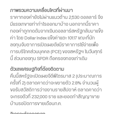
ภาพรวมความเคลื่อนไหวที่ผ่านมา
ราคาทองคำยังไม่ผ่านแนวต้าน 2,530 ดอลลาร์ จึง
มีแรงเทขายทำกำไรออกมาบ้าง นอกจากนี้ราคา
ทองคำถูกกดดันจากเงินดอลลาร์สหรัฐกลับมาแข็ง
ค่า โดย Dollar Index แข็งค่าแตะ 101.17 ขณะที่นัก
ลงทุนจับตาการเปิดเผยดัชนีราคาการใช้จ่ายเพื่อ
การบริโภคส่วนบุคคล (PCE) ของสหรัฐฯ ในวันศุกร์
นี้ ส่วนกองทุน SPDR ถือครองทองเท่าเดิม
ตัวเลขเศรษฐกิจที่ต้องติดตาม
คืนนี้สหรัฐจะเปิดเผยจีดีพีไตรมาส 2 (ประมาณการ
ครั้งที่ 2) ตลาดคาดว่าจะขยายตัว 2.8% จำนวนผู้
ขอรับสวัสดิการว่างงานรายสัปดาห์ ตลาดคาดว่า
จะทรงตัวที่ 232,000 ราย และยอดทำสัญญาขาย
บ้านรอปิดการขายเดือนก.ค.