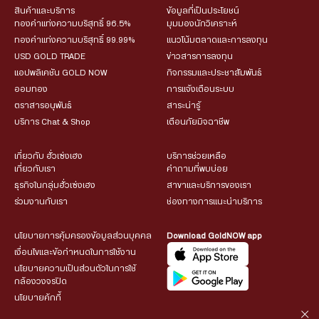
สินค้าและบริการ
ข้อมูลที่เป็นประโยชน์
ทองคำแท่งความบริสุทธิ์ 96.5%
มุมมองนักวิเคราะห์
ทองคำแท่งความบริสุทธิ์ 99.99%
แนวโน้มตลาดและการลงทุน
USD GOLD TRADE
ข่าวสารการลงทุน
แอปพลิเคชัน GOLD NOW
กิจกรรมและประชาสัมพันธ์
ออมทอง
การแจ้งเตือนระบบ
ตราสารอนุพันธ์
สาระน่ารู้
บริการ Chat & Shop
เตือนภัยมิจฉาชีพ
เกี่ยวกับ ฮั่วเซ่งเฮง
บริการช่วยเหลือ
เกี่ยวกับเรา
คำถามที่พบบ่อย
ธุรกิจในกลุ่มฮั่วเซ่งเฮง
สาขาและบริการของเรา
ร่วมงานกับเรา
ช่องทางการแนะนำบริการ
นโยบายการคุ้มครองข้อมูลส่วนบุคคล
Download GoldNOW app
เงื่อนไขและข้อกำหนดในการใช้งาน
นโยบายความเป็นส่วนตัวในการใช้
กล้องวงจรปิด
นโยบายคุ้กกี้