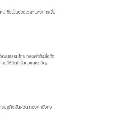
่ ซึ่งเป็นช่วงเวลาแห่งการเริ่ม
นวัฒนธรรมไทย ทองคำยังสื่อถึง
นมีชีวิตที่มั่นคงและเจริญ
วงเศรษฐกิจผันผวน ทองคำยังคง
ต