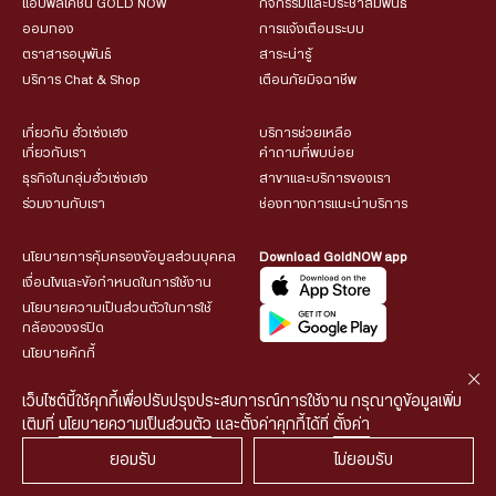
แอปพลิเคชัน GOLD NOW
กิจกรรมและประชาสัมพันธ์
ออมทอง
การแจ้งเตือนระบบ
ตราสารอนุพันธ์
สาระน่ารู้
บริการ Chat & Shop
เตือนภัยมิจฉาชีพ
เกี่ยวกับ ฮั่วเซ่งเฮง
บริการช่วยเหลือ
เกี่ยวกับเรา
คำถามที่พบบ่อย
ธุรกิจในกลุ่มฮั่วเซ่งเฮง
สาขาและบริการของเรา
ร่วมงานกับเรา
ช่องทางการแนะนำบริการ
นโยบายการคุ้มครองข้อมูลส่วนบุคคล
Download GoldNOW app
เงื่อนไขและข้อกำหนดในการใช้งาน
นโยบายความเป็นส่วนตัวในการใช้
กล้องวงจรปิด
นโยบายคุ้กกี้
เว็บไซต์นี้ใช้คุกกี้เพื่อปรับปรุงประสบการณ์การใช้งาน กรุณาดูข้อมูลเพิ่ม
เติมที่
นโยบายความเป็นส่วนตัว
และตั้งค่าคุกกี้ได้ที่
ตั้งค่า
ยอมรับ
ไม่ยอมรับ
© 2026 HUA SENG HENG CO.,LTD. All rights reserved.
| Web
::*