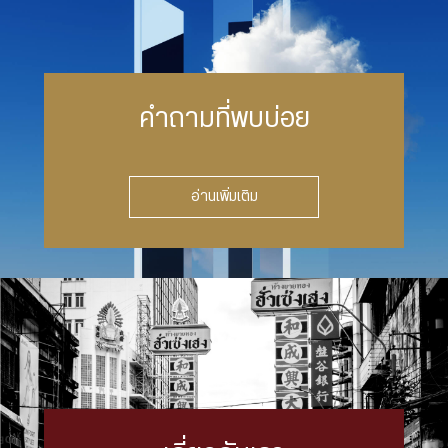
คำถามที่พบบ่อย
อ่านเพิ่มเติม