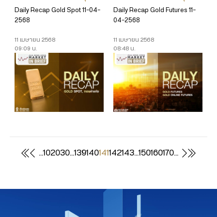
Daily Recap Gold Spot 11-04-
Daily Recap Gold Futures 11-
2568
04-2568
11 เมษายน 2568
11 เมษายน 2568
09:09 น.
08:48 น.
...
10
20
30
...
139
140
141
142
143
...
150
160
170
...