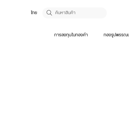
ผู้เขียน:
primal
ไอเดียซื้อทองเป็นของขวัญให้คนพิเศษ เพิ่มมูลค่าเหนือกาลเวลา
ไทย
17 กันยายน 2568
18:01 น.
การลงทุนในทองคำ
ทองรูปพรรณแ