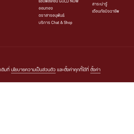
แอปพลิเคชัน GOLD NOW
สาระน่ารู้
ออมทอง
เตือนภัยมิจฉาชีพ
ตราสารอนุพันธ์
บริการ Chat & Shop
มูลส่วนบุคคล
เงื่อนไขและข้อกำหนดในการใช้งาน
นโยบายความเป็นส่วนตัวในการใช้กล
© 2026 HUA SENG HENG CO.,LTD. All rights reserved.
| Web
::*
เติมที่
นโยบายความเป็นส่วนตัว
และตั้งค่าคุกกี้ได้ที่
ตั้งค่า