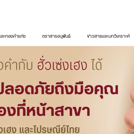
ละทองคำแท่ง
ตราสารอนุพันธ์
ข่าวสารและบทวิเคราะห์