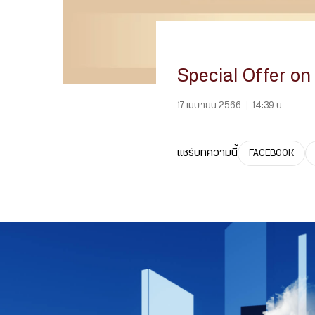
Special Offer o
17 เมษายน 2566
|
14:39 น.
แชร์บทความนี้
FACEBOOK