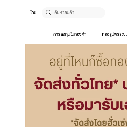
ไทย
การลงทุนในทองคำ
ทองรูปพรรณแ