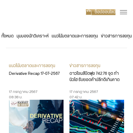
ช็อปออนไลน์
ทั้งหมด
มุมมองนักวิเคราะห์
แนวโน้มตลาดและการลงทุน
ข่าวสารการลงทุน
แนวโน้มตลาดและการลงทุน
ข่าวสารการลงทุน
Derivative Recap 17-07-2567
ดาวโจนส์ปิดพุ่ง 742.76 จุด ทำ
นิวไฮ รับยอดค้าปลีกดีเกินคาด
17 กรกฎาคม 2567
17 กรกฎาคม 2567
08:38 น.
07:42 น.