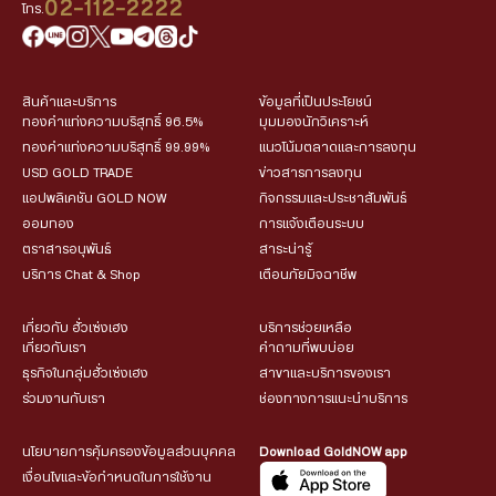
02-112-2222
โทร.
สินค้าและบริการ
ข้อมูลที่เป็นประโยชน์
ทองคำแท่งความบริสุทธิ์ 96.5%
มุมมองนักวิเคราะห์
ทองคำแท่งความบริสุทธิ์ 99.99%
แนวโน้มตลาดและการลงทุน
USD GOLD TRADE
ข่าวสารการลงทุน
แอปพลิเคชัน GOLD NOW
กิจกรรมและประชาสัมพันธ์
ออมทอง
การแจ้งเตือนระบบ
ตราสารอนุพันธ์
สาระน่ารู้
บริการ Chat & Shop
เตือนภัยมิจฉาชีพ
เกี่ยวกับ ฮั่วเซ่งเฮง
บริการช่วยเหลือ
เกี่ยวกับเรา
คำถามที่พบบ่อย
ธุรกิจในกลุ่มฮั่วเซ่งเฮง
สาขาและบริการของเรา
ร่วมงานกับเรา
ช่องทางการแนะนำบริการ
นโยบายการคุ้มครองข้อมูลส่วนบุคคล
Download GoldNOW app
เงื่อนไขและข้อกำหนดในการใช้งาน