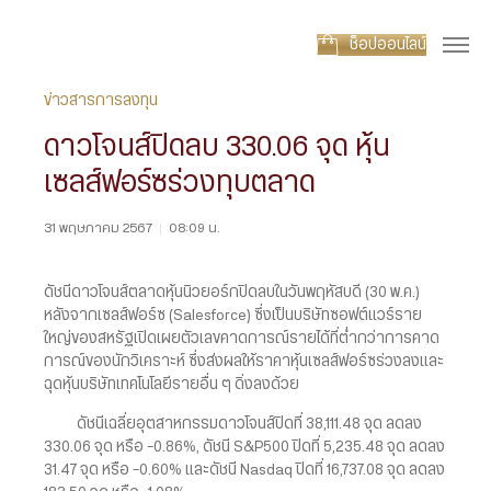
ช็อปออนไลน์
ข่าวสารการลงทุน
ดาวโจนส์ปิดลบ 330.06 จุด หุ้น
เซลส์ฟอร์ซร่วงทุบตลาด
31 พฤษภาคม 2567
|
08:09 น.
ดัชนีดาวโจนส์ตลาดหุ้นนิวยอร์กปิดลบในวันพฤหัสบดี (30 พ.ค.)
หลังจากเซลส์ฟอร์ซ (Salesforce) ซึ่งเป็นบริษัทซอฟต์แวร์ราย
ใหญ่ของสหรัฐเปิดเผยตัวเลขคาดการณ์รายได้ที่ต่ำกว่าการคาด
การณ์ของนักวิเคราะห์ ซึ่งส่งผลให้ราคาหุ้นเซลส์ฟอร์ซร่วงลงและ
ฉุดหุ้นบริษัทเทคโนโลยีรายอื่น ๆ ดิ่งลงด้วย
ดัชนีเฉลี่ยอุตสาหกรรมดาวโจนส์ปิดที่ 38,111.48 จุด ลดลง
330.06 จุด หรือ -0.86%, ดัชนี S&P500 ปิดที่ 5,235.48 จุด ลดลง
31.47 จุด หรือ -0.60% และดัชนี Nasdaq ปิดที่ 16,737.08 จุด ลดลง