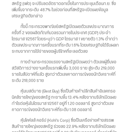
สหรัฐ (เฟด) จะปรับลดอัตราดอกเบี้ยในการประชุมเดือนก.ย. ซึ่ง
เพิ่มขึ้นจากระดับ 48.7% ในช่วงก่อนที่สหรัฐจะเปิดเผยข้อมูล
เศรษฐกิจดังกล่าว
ทั้งนี้ กระทรวงพาณิชย์สหรัฐเปิดเผยตัวเลขประมาณการ
ครั้งที่ 2 ของผลิตภัณฑ์มวลรวมภายในประเทศ (GDP) ประจำ
ไตรมาส 1/2567 โดยระบุว่า GDP ไตรมาส 1 ขยายตัว 1.3% ต่ำกว่า
ตัวเลขประมาณการครั้งแรกที่ระดับ 1.6% โดยเศรษฐกิจได้รับผลก
ระทบจากการใช้จ่ายของผู้บริโภคที่ชะลอตัวลง
ทางด้านกระทรวงแรงงานสหรัฐเปิดเผยว่า ตัวเลขผู้ยื่นขอ
สวัสดิการว่างงานครั้งแรกเพิ่มขึ้น 3,000 ราย สู่ระดับ 219,000
รายในสัปดาห์ที่แล้ว สูงกว่าตัวเลขคาดการณ์ของนักวิเคราะห์ที่
ระดับ 218,000 ราย
หุ้นเบสต์บาย (Best Buy) ซึ่งเป็นห้างค้าปลีกสินค้าอิเลคทรอ
นิคส์รายใหญ่ของสหรัฐ ทะยานขึ้น 13.4% หลังจากบริษัทเปิดเผย
กำไรต่อหุ้นในไตรมาส 1/2567 อยู่ที่ 1.20 ดอลลาร์ สูงกว่าตัวเลข
คาดการณ์ของนักวิเคราะห์ที่ระดับ 1.08 ดอลลาร์
หุ้นโคห์ลส์ คอร์ป (Kohl’s Corp) ซึ่งเป็นเครือข่ายห้างสรรพ
สินค้ารายใหญ่ของสหรัฐ ร่วงลง 22.9% หลังจากบริษัทเปิดเผย