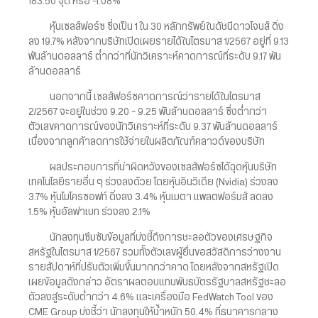
183.50 จุด หรือ -1.08%
หุ้นเซลส์ฟอร์ซ ซึ่งเป็น 1 ใน 30 หลักทรัพย์ในดัชนีดาวโจนส์ ดิ่ง
ลง 19.7% หลังจากบริษัทเปิดเผยรายได้ในไตรมาส 1/2567 อยู่ที่ 9.13
พันล้านดอลลาร์ ต่ำกว่าที่นักวิเคราะห์คาดการณ์ที่ระดับ 9.17 พัน
ล้านดอลลาร์
นอกจากนี้ เซลส์ฟอร์ซคาดการณ์ว่ารายได้ในไตรมาส
2/2567 จะอยู่ในช่วง 9.20 – 9.25 พันล้านดอลลาร์ ซึ่งต่ำกว่า
ตัวเลขคาดการณ์ของนักวิเคราะห์ที่ระดับ 9.37 พันล้านดอลลาร์
เนื่องจากลูกค้าลดการใช้จ่ายในผลิตภัณฑ์คลาวด์ของบริษัท
ผลประกอบการที่น่าผิดหวังของเซลส์ฟอร์ซได้ฉุดหุ้นบริษัท
เทคโนโลยีรายอื่น ๆ ร่วงลงด้วย โดยหุ้นอินวิเดีย (Nvidia) ร่วงลง
3.7% หุ้นไมโครซอฟท์ ดิ่งลง 3.4% หุ้นเมตา แพลตฟอร์มส์ ลดลง
1.5% หุ้นอัลฟาเบท ร่วงลง 2.1%
นักลงทุนซึมซับข้อมูลที่บ่งชี้ถึงการชะลอตัวของเศรษฐกิจ
สหรัฐในไตรมาส 1/2567 รวมทั้งตัวเลขผู้ยื่นขอสวัสดิการว่างงาน
รายสัปดาห์ที่ปรับตัวเพิ่มขึ้นมากกว่าคาด โดยหลังจากสหรัฐเปิด
เผยข้อมูลดังกล่าว อัตราผลตอบแทนพันธบัตรรัฐบาลสหรัฐชะลอ
ตัวลงสู่ระดับต่ำกว่า 4.6% และเครื่องมือ FedWatch Tool ของ
CME Group บ่งชี้ว่า นักลงทุนให้น้ำหนัก 50.4% ที่ธนาคารกลาง