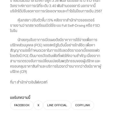
รายได้ในไตรมาส 1/2567 อยู่ที่ 3.38 พันล้านดอลลาร์ ต่ำกว่าที่นัก
วิเคราะห์คาดการณ์ที่ระดับ 3.40 พันล้านดอลลาร์ นอกจากนี้
บริษัทได้ปรับลดคาดการณ์ยอดขายและกำไรในปีงบการเงิน 2567
หุ้นเทสลา ปรับตัวขึ้น 1.5% หลังจากสำนักข่าวรอยเตอร์
รายงานว่าเทสลาเตรียมเปิดใช้ระบบ Full Self-Driving หรือ FSD
ในจีน
นักลงทุนจับตาการเปิดเผยดัชนีราคาการใช้จ่ายเพื่อการ
บริโภคส่วนบุคคล (PCE) ของสหรัฐในวันนี้อย่างใกล้ชิด เพื่อหา
สัญญาณบ่งชี้กำหนดเวลาในการปรับลดอัตราดอกเบี้ยของเฟด
โดยดัชนี PCE เป็นมาตรวัดเงินเฟ้อที่เฟดให้ความสำคัญ เนื่องจาก
สามารถตรวจจับการเปลี่ยนแปลงในพฤติกรรมของผู้บริโภค และ
ครอบคลุมราคาสินค้าและบริการในวงกว้างมากกว่าดัชนีราคาผู้
บริโภค (CPI)
ที่มา สำนักข่าวอินโฟเควสท์
แชร์บทความนี้
FACEBOOK
X
LINE OFFICIAL
COPY LINK