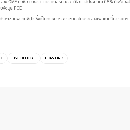
 CME บ่งชี้ว่า บรรดาเทรดเดอร์คาดว่ามีโอกาสประมาณ 68% ที่เฟดจะปรั
ผยข้อมูล PCE
นฟรานซิสโกซึ่งเป็นกรรมการกำหนดนโยบายของเฟดในปีนี้กล่าวว่า ข้อมูลเ
X
LINE OFFICIAL
COPY LINK