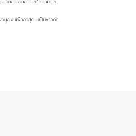
บลดอัตราดอกเบี้ยในเดือนก.ย.
งินเฟ้อล่าสุดนับเป็นข่าวดีที่