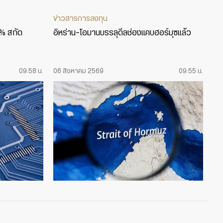
ข่าวสารการลงทุน
5% สกัด
อิหร่าน-โอมานบรรลุดีลช่องแคบฮอร์มุซแล้ว
09:58 น.
06 สิงหาคม 2569
09:55 น.