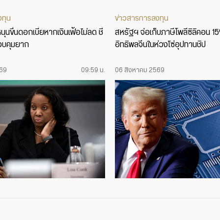
งทุน
ข่าวสารการลงทุน
ุนขึ้นดอกเบี้ยหากเงินเฟ้อไม่ลด ชี้
สหรัฐฯ จ่อเก็บภาษีโพลีซิลิคอน 1
บคุมยาก
อิทธิพลจีนในห่วงโซ่อุปทานชิป
569
09:59 น.
06 สิงหาคม 2569