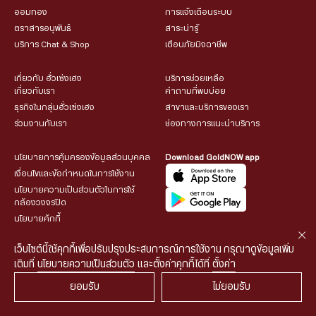
ออมทอง
การแจ้งเตือนระบบ
ตราสารอนุพันธ์
สาระน่ารู้
บริการ Chat & Shop
เตือนภัยมิจฉาชีพ
เกี่ยวกับ ฮั่วเซ่งเฮง
บริการช่วยเหลือ
เกี่ยวกับเรา
คำถามที่พบบ่อย
ธุรกิจในกลุ่มฮั่วเซ่งเฮง
สาขาและบริการของเรา
ร่วมงานกับเรา
ช่องทางการแนะนำบริการ
นโยบายการคุ้มครองข้อมูลส่วนบุคคล
Download GoldNOW app
เงื่อนไขและข้อกำหนดในการใช้งาน
นโยบายความเป็นส่วนตัวในการใช้
กล้องวงจรปิด
นโยบายคุ้กกี้
เว็บไซต์นี้ใช้คุกกี้เพื่อปรับปรุงประสบการณ์การใช้งาน กรุณาดูข้อมูลเพิ่ม
เติมที่
นโยบายความเป็นส่วนตัว
และตั้งค่าคุกกี้ได้ที่
ตั้งค่า
ยอมรับ
ไม่ยอมรับ
© 2026 HUA SENG HENG CO.,LTD. All rights reserved.
| Web
::*