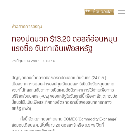
ช็อปออนไลน์
ข่าวสารการลงทุน
ทองปิดบวก $13.20 ดอลล์อ่อนหนุน
แรงซื้อ จับตาเงินเฟ้อสหรัฐ
25 มิถุนายน 2567
|
07:47 น.
สัญญาทองคำตลาดนิวยอร์กปิดบวกในวันจันทร์ (24 มิ.ย.)
เนื่องจากการอ่อนค่าของสกุลเงินดอลลาร์เป็นปัจจัยหนุนตลาด
ขณะที่นักลงทุนจับตาการเปิดเผยดัชนีราคาการใช้จ่ายเพื่อการ
บริโภคส่วนบุคคล (PCE) ของสหรัฐในวันศุกร์นี้ เพื่อหาสัญญาณบ่ง
ชี้แนวโน้มเงินเฟ้อและทิศทางอัตราดอกเบี้ยของธนาคารกลาง
สหรัฐ (เฟด)
ทั้งนี้ สัญญาทองคำตลาด COMEX (Commodity Exchange)
ส่งมอบเดือนส.ค. เพิ่มขึ้น 13.20 ดอลลาร์ หรือ 0.57% ปิดที่