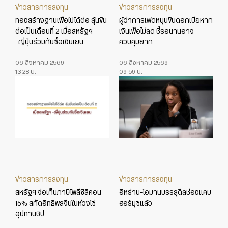
ข่าวสารการลงทุน
ข่าวสารการลงทุน
ทองสร้างฐานเพื่อไปได้ต่อ ลุ้นขึ้น
ผู้ว่าการเฟดหนุนขึ้นดอกเบี้ยหาก
ต่อเป็นเดือนที่ 2 เมื่อสหรัฐฯ
เงินเฟ้อไม่ลด ชี้รอนานอาจ
-ญี่ปุ่นร่วมกันซื้อเงินเยน
ควบคุมยาก
06 สิงหาคม 2569
06 สิงหาคม 2569
13:28 น.
09:59 น.
ข่าวสารการลงทุน
ข่าวสารการลงทุน
สหรัฐฯ จ่อเก็บภาษีโพลีซิลิคอน
อิหร่าน-โอมานบรรลุดีลช่องแคบ
15% สกัดอิทธิพลจีนในห่วงโซ่
ฮอร์มุซแล้ว
อุปทานชิป