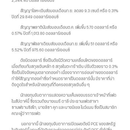
2,344.40 ดอลลาร์/ออนซ์
สัญญาโลหะเงินส่งมอบเดือนก.ย. ลดลง 9.3 เซนต์ หรือ 0.31%
ปิดที่ 29.849 ดอลลาร์/ออนซ์
สัญญาพลาตินัมส่งมอบเดือนต.ค. เพิ่มขึ้น 5.70 ดอลลาร์ หรือ
0.57% ปิดที่ 1,013.80 ดอลลาร์/ออนซ์
สัญญาพัลลาเดียมส่งมอบเดือนก.ย. เพิ่มขึ้น 51 ดอลลาร์ หรือ
5.52% ปิดที่ 975.60 ดอลลาร์/ออนซ์
ดัชนีดอลลาร์ ซึ่งเป็นดัชนีวัดความเคลื่อนไหวของดอลลาร์
เมื่อเทียบกับสกุลเงินหลัก 6 สกุลในตะกร้าเงิน ปรับตัวลงราว 0.3%
ซึ่งเป็นปัจจัยหนุนตลาดทองคำ เนื่องจากการอ่อนค่าของดอลลาร์
ทำให้สัญญาทองคำซึ่งกำหนดราคาเป็นดอลลาร์นั้น มีราคาที่น่า
ดึงดูดใจสำหรับนักลงทุนที่ถือครองสกุลเงินอื่น ๆ
นักลงทุนจับตาการแสดงความเห็นของบรรดาเจ้าหน้าที่เฟด
ในสัปดาห์นี้ ซึ่งรวมถึงนางแมรี ดาลี ประธานเฟดสาขา
ซานฟรานซิสโก, นางลิซา คุก และนางมิเชล โบว์แมน ซึ่งเป็นสมาชิก
คณะผู้ว่าการเฟด
นอกจากนี้ นักลงทุนจับตาการเปิดเผยดัชนี PCE ของสหรัฐ