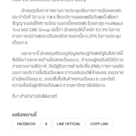
กับเป้าหมายของบรรดาโบรกเกอร์รายใหญ่
นักลงทุนจับตารายงานการประชุมนโยบายการเงินของเฟด
ประจำวันที่ 30 เม.ย.-1 พ.ค.ซึ่งจะมีการเผยแพร่ในวันพุธนี้ เพื่อหา
สัญญาณบ่งชี้ทิศทางอัตราดอกเบี้ยของเฟด โดยล่าสุด FedWatch
Tool ของ CME Group บ่งชี้ว่า นักลงทุนให้น้ำหนัก 63.3% ในการ
คาดการณ์ว่าเฟดจะปรับลดอัตราดอกเบี้ย 0.25% ในการประชุม
เดือนก.ย.
นอกจากนี้ นักลงทุนยังรอดูข้อมูลเศรษฐกิจสหรัฐในสัปดาห์นี้
ซึ่งได้แก่ ยอดขายบ้านมือสองเดือนเม.ย., จำนวนผู้ขอรับสวัสดิการ
ว่างงานรายสัปดาห์, ดัชนีผู้จัดการฝ่ายจัดซื้อ (PMI) ภาคการผลิต
และภาคบริการขั้นต้นเดือนพ.ค.จากเอสแอนด์พี โกลบอล, ยอดขาย
บ้านใหม่เดือนเม.ย., ยอดสั่งซื้อสินค้าคงทนเดือนเม.ย. และดัชนี
ความเชื่อมั่นผู้บริโภคเดือนพ.ค.จากมหาวิทยาลัยมิชิแกน
ที่มา สำนักข่าวอินโฟเควสท์
แชร์บทความนี้
FACEBOOK
X
LINE OFFICIAL
COPY LINK