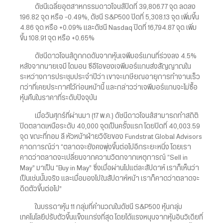
ดัชนีเฉลี่ยอุตสาหกรรมดาวโจนส์ปิดที่ 39,806.77 จุด ลดลง
196.82 จุด หรือ -0.49%, ดัชนี S&P500 ปิดที่ 5,308.13 จุด เพิ่มขึ้น
4.86 จุด หรือ +0.09% และดัชนี Nasdaq ปิดที่ 16,794.87 จุด เพิ่ม
ขึ้น 108.91 จุด หรือ +0.65%
ดัชนีดาวโจนส์ถูกกดดันจากหุ้นเจพีมอร์แกนที่ร่วงลง 4.5%
หลังจากนายเจมี ไดมอน ซีอีโอของเจพีมอร์แกนส่งสัญญาณใน
ระหว่างการประชุมประจำปีว่า เขาจะเกษียณอายุการทำงานเร็ว
กว่าที่เคยประกาศไว้ก่อนหน้านี้ และกล่าวว่าเจพีมอร์แกนจะไม่ซื้อ
หุ้นคืนในราคาที่ระดับปัจจุบัน
เมื่อวันศุกร์ที่ผ่านมา (17 พ.ค.) ดัชนีดาวโจนส์สามารถทำสถิติ
ปิดตลาดเหนือระดับ 40,000 จุดเป็นครั้งแรก โดยปิดที่ 40,003.59
จุด ขณะที่ทอม ลี หัวหน้าฝ่ายวิจัยของ Fundstrat Global Advisors
คาดการณ์ว่า “ตลาดจะยังคงพุ่งขึ้นต่อไปอีกระยะหนึ่ง โดยเรา
คาดว่าตลาดจะเปลี่ยนจากความวิตกจากเหตุการณ์ “Sell in
May” มาเป็น “Buy in May” ซึ่งเมื่อผ่านไปแต่ละสัปดาห์ เราก็เห็นว่า
เป็นเช่นนั้นจริง และเมื่อมองไปในสัปดาห์หน้า เราก็คาดว่าตลาดจะ
ดีดตัวขึ้นต่อไป”
ในบรรดาหุ้น 11 กลุ่มที่คำนวณในดัชนี S&P500 หุ้นกลุ่ม
เทคโนโลยีปรับตัวขึ้นแข็งแกร่งที่สุด โดยได้แรงหนุนจากหุ้นอินวิเดียที่