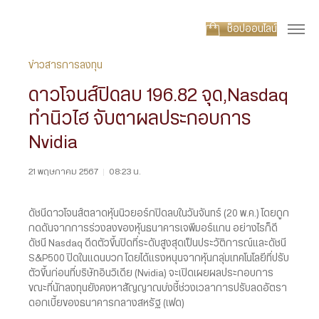
ช็อปออนไลน์
ข่าวสารการลงทุน
ดาวโจนส์ปิดลบ 196.82 จุด,Nasdaq
ทำนิวไฮ จับตาผลประกอบการ
Nvidia
21 พฤษภาคม 2567
|
08:23 น.
ดัชนีดาวโจนส์ตลาดหุ้นนิวยอร์กปิดลบในวันจันทร์ (20 พ.ค.) โดยถูก
กดดันจากการร่วงลงของหุ้นธนาคารเจพีมอร์แกน อย่างไรก็ดี
ดัชนี Nasdaq ดีดตัวขึ้นปิดที่ระดับสูงสุดเป็นประวัติการณ์และดัชนี
S&P500 ปิดในแดนบวก โดยได้แรงหนุนจากหุ้นกลุ่มเทคโนโลยีที่ปรับ
ตัวขึ้นก่อนที่บริษัทอินวิเดีย (Nvidia) จะเปิดเผยผลประกอบการ
ขณะที่นักลงทุนยังคงหาสัญญาณบ่งชี้ช่วงเวลาการปรับลดอัตรา
ดอกเบี้ยของธนาคารกลางสหรัฐ (เฟด)