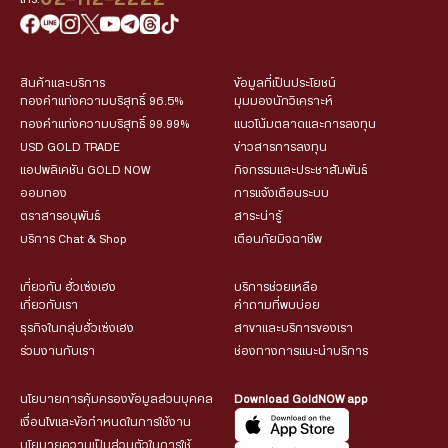
สินค้าและบริการ
ข้อมูลที่เป็นประโยชน์
ทองคำแท่งความบริสุทธิ์ 96.5%
มุมมองนักวิเคราะห์
ทองคำแท่งความบริสุทธิ์ 99.99%
แนวโน้มตลาดและการลงทุน
USD GOLD TRADE
ข่าวสารการลงทุน
แอปพลิเคชัน GOLD NOW
กิจกรรมและประชาสัมพันธ์
ออมทอง
การแจ้งเตือนระบบ
ตราสารอนุพันธ์
สาระน่ารู้
บริการ Chat & Shop
เตือนภัยมิจฉาชีพ
เกี่ยวกับ ฮั่วเซ่งเฮง
บริการช่วยเหลือ
เกี่ยวกับเรา
คำถามที่พบบ่อย
ธุรกิจในกลุ่มฮั่วเซ่งเฮง
สาขาและบริการของเรา
ร่วมงานกับเรา
ช่องทางการแนะนำบริการ
นโยบายการคุ้มครองข้อมูลส่วนบุคคล
Download GoldNOW app
เงื่อนไขและข้อกำหนดในการใช้งาน
นโยบายความเป็นส่วนตัวในการใช้