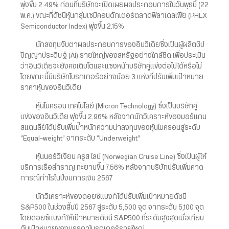
พุ่งขึ้น 2.49% ก่อนที่บริษัทจะเปิดเผยผลประกอบการในวันพุธนี้ (22
พ.ค.) ขณะที่ดัชนีหุ้นกลุ่มเซมิคอนดักเตอร์ตลาดฟิลาเดลเฟีย (PHLX
Semiconductor Index) พุ่งขึ้น 2.15%
นักลงทุนจับตาผลประกอบการของอินวิเดียซึ่งเป็นผู้ผลิตชิป
ปัญญาประดิษฐ์ (AI) รายใหญ่ของสหรัฐอย่างใกล้ชิด เพื่อประเมิน
ว่าอินวิเดียจะยังคงเติบโตและแซงหน้าบริษัทคู่แข่งต่อไปได้หรือไม่
โดยขณะนี้มีบริษัทโบรกเกอร์อย่างน้อย 3 แห่งที่ปรับเพิ่มเป้าหมาย
ราคาหุ้นของอินวิเดีย
หุ้นไมครอน เทคโนโลยี (Micron Technology) ซึ่งเป็นบริษัทคู่
แข่งของอินวิเดีย พุ่งขึ้น 2.96% หลังจากนักวิเคราะห์ของมอร์แกน
สแตนลีย์ได้ปรับเพิ่มน้ำหนักความน่าลงทุนของหุ้นไมครอนสู่ระดับ
“Equal-weight” จากระดับ “Underweight”
หุ้นนอร์วีเจียน ครูส ไลน์ (Norwegian Cruise Line) ซึ่งเป็นผู้ให้
บริการเรือสำราญ ทะยานขึ้น 7.56% หลังจากบริษัทปรับเพิ่มคาด
การณ์กำไรในปีงบการเงิน 2567
นักวิเคราะห์ของดอยซ์แบงก์ได้ปรับเพิ่มเป้าหมายดัชนี
S&P500 ในช่วงสิ้นปี 2567 สู่ระดับ 5,500 จุด จากระดับ 5,100 จุด
โดยดอยซ์แบงก์ให้เป้าหมายดัชนี S&P500 ที่ระดับสูงสุดเมื่อเทียบ