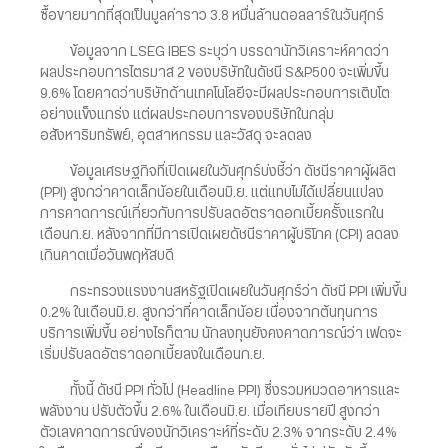
ซื้อขายมากที่สุดเป็นมูลค่าราว 3.8 หมื่นล้านดอลลาร์ในวันศุกร์
ข้อมูลจาก LSEG IBES ระบุว่า บรรดานักวิเคราะห์คาดว่า
ผลประกอบการไตรมาส 2 ของบริษัทในดัชนี S&P500 จะเพิ่มขึ้น
9.6% โดยคาดว่าบริษัทด้านเทคโนโลยีจะมีผลประกอบการเติบโต
อย่างแข็งแกร่ง แต่ผลประกอบการของบริษัทในกลุ่ม
อสังหาริมทรัพย์, อุตสาหกรรม และวัสดุ จะลดลง
ข้อมูลเศรษฐกิจที่เปิดเผยในวันศุกร์บ่งชี้ว่า ดัชนีราคาผู้ผลิต
(PPI) สูงกว่าคาดเล็กน้อยในเดือนมิ.ย. แต่แทบไม่ได้เปลี่ยนแปลง
การคาดการณ์เกี่ยวกับการปรับลดอัตราดอกเบี้ยครั้งแรกใน
เดือนก.ย. หลังจากที่มีการเปิดเผยดัชนีราคาผู้บริโภค (CPI) ลดลง
เกินคาดเมื่อวันพฤหัสบดี
กระทรวงแรงงานสหรัฐเปิดเผยในวันศุกร์ว่า ดัชนี PPI เพิ่มขึ้น
0.2% ในเดือนมิ.ย. สูงกว่าที่คาดเล็กน้อย เนื่องจากต้นทุนการ
บริการเพิ่มขึ้น อย่างไรก็ตาม นักลงทุนยังคงคาดการณ์ว่า เฟดจะ
เริ่มปรับลดอัตราดอกเบี้ยลงในเดือนก.ย.
ทั้งนี้ ดัชนี PPI ทั่วไป (Headline PPI) ซึ่งรวมหมวดอาหารและ
พลังงาน ปรับตัวขึ้น 2.6% ในเดือนมิ.ย. เมื่อเทียบรายปี สูงกว่า
ตัวเลขคาดการณ์ของนักวิเคราะห์ที่ระดับ 2.3% จากระดับ 2.4%