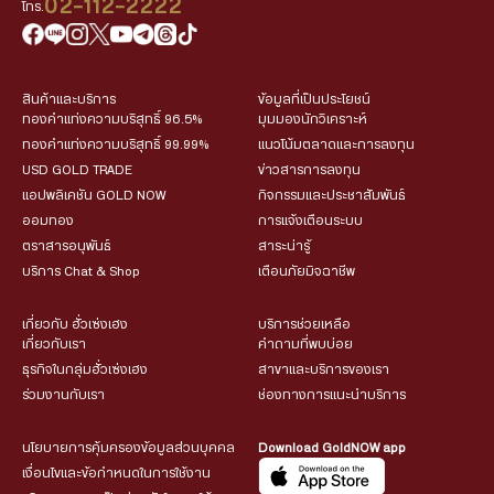
02-112-2222
โทร.
สินค้าและบริการ
ข้อมูลที่เป็นประโยชน์
ทองคำแท่งความบริสุทธิ์ 96.5%
มุมมองนักวิเคราะห์
ทองคำแท่งความบริสุทธิ์ 99.99%
แนวโน้มตลาดและการลงทุน
USD GOLD TRADE
ข่าวสารการลงทุน
แอปพลิเคชัน GOLD NOW
กิจกรรมและประชาสัมพันธ์
ออมทอง
การแจ้งเตือนระบบ
ตราสารอนุพันธ์
สาระน่ารู้
บริการ Chat & Shop
เตือนภัยมิจฉาชีพ
เกี่ยวกับ ฮั่วเซ่งเฮง
บริการช่วยเหลือ
เกี่ยวกับเรา
คำถามที่พบบ่อย
ธุรกิจในกลุ่มฮั่วเซ่งเฮง
สาขาและบริการของเรา
ร่วมงานกับเรา
ช่องทางการแนะนำบริการ
นโยบายการคุ้มครองข้อมูลส่วนบุคคล
Download GoldNOW app
เงื่อนไขและข้อกำหนดในการใช้งาน