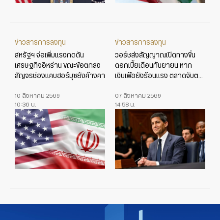
ข่าวสารการลงทุน
ข่าวสารการลงทุน
สหรัฐฯ จ่อเพิ่มแรงกดดัน
วอร์ชส่งสัญญาณเปิดทางขึ้น
เศรษฐกิจอิหร่าน ขณะข้อตกลง
ดอกเบี้ยเดือนกันยายน หาก
สัญจรช่องแคบฮอร์มุซยังค้างคา
เงินเฟ้อยังร้อนแรง ตลาดจับตา
ข้อมูลเศรษฐกิจสหรัฐใกล้ชิด
10 สิงหาคม 2569
07 สิงหาคม 2569
10:36 น.
14:58 น.