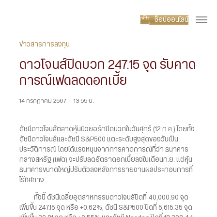
ช็อปออนไลน์
ข่าวสารการลงทุน
ดาวโจนส์ปิดบวก 247.15 จุด รับคาด
การณ์เฟดลดดอกเบี้ย
14 กรกฎาคม 2567
|
13:55 น.
ดัชนีดาวโจนส์ตลาดหุ้นนิวยอร์กปิดบวกในวันศุกร์ (12 ก.ค.) โดยทั้ง
ดัชนีดาวโจนส์และดัชนี S&P500 แตะระดับสูงสุดของวันเป็น
ประวัติการณ์ โดยได้แรงหนุนจากการคาดการณ์ที่ว่า ธนาคาร
กลางสหรัฐ (เฟด) จะปรับลดอัตราดอกเบี้ยลงในเดือนก.ย. แต่หุ้น
ธนาคารขนาดใหญ่ปรับตัวลงหลังการรายงานผลประกอบการที่
ไร้ทิศทาง
ทั้งนี้ ดัชนีเฉลี่ยอุตสาหกรรมดาวโจนส์ปิดที่ 40,000.90 จุด
เพิ่มขึ้น 247.15 จุด หรือ +0.62%, ดัชนี S&P500 ปิดที่ 5,615.35 จุด