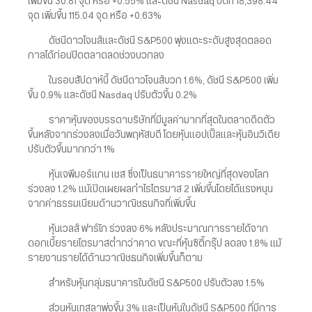
เพิ่มขึ้น 30.81 จุด หรือ +0.55% และดัชนี Nasdaq ปิดที่ 18,398.44
จุด เพิ่มขึ้น 115.04 จุด หรือ +0.63%
ดัชนีดาวโจนส์และดัชนี S&P500 พุ่งแตะระดับสูงสุดตลอด
กาลได้ก่อนปิดตลาดลดช่วงบวกลง
ในรอบสัปดาห์นี้ ดัชนีดาวโจนส์บวก 1.6%, ดัชนี S&P500 เพิ่ม
ขึ้น 0.9% และดัชนี Nasdaq ปรับตัวขึ้น 0.2%
ราคาหุ้นของบรรดาบริษัทที่มีมูลค่ามากที่สุดในตลาดดีดตัว
ขึ้นหลังจากร่วงลงเมื่อวันพฤหัสบดี โดยหุ้นแอปเปิ้ลและหุ้นอินวิเดีย
ปรับตัวขึ้นมากกว่า 1%
หุ้นเจพีมอร์แกน เชส ซึ่งเป็นธนาคารรายใหญ่ที่สุดของโลก
ร่วงลง 1.2% แม้เปิดเผยผลกำไรไตรมาส 2 เพิ่มขึ้นโดยได้แรงหนุน
จากค่าธรรมเนียมด้านวาณิชธนกิจที่เพิ่มขึ้น
หุ้นเวลส์ ฟาร์โก ร่วงลง 6% หลังประมาณการรายได้จาก
ดอกเบี้ยรายไตรมาสต่ำกว่าคาด ขณะที่หุ้นซิตี้กรุ๊ป ลดลง 1.8% แม้
รายงานรายได้ด้านวาณิชธนกิจเพิ่มขึ้นก็ตาม
สำหรับหุ้นกลุ่มธนาคารในดัชนี S&P500 ปรับตัวลง 1.5%
ส่วนหุ้นเทสลาพุ่งขึ้น 3% และเป็นหุ้นในดัชนี S&P500 ที่มีการ