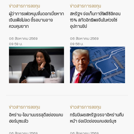
ข่าวสารการลงทุน
ข่าวสารการลงทุน
ผู้ว่าการเฟดหนุนขึ้นดอกเบี้ยหาก
สหรัฐฯ จ่อเก็บภาษีโพลีซิลิคอน
เงินเฟ้อไม่ลด ชี้รอนานอาจ
15% สกัดอิทธิพลจีนในห่วงโซ่
ควบคุมยาก
อุปทานชิป
06 สิงหาคม 2569
06 สิงหาคม 2569
09:59 น.
09:58 น.
ข่าวสารการลงทุน
ข่าวสารการลงทุน
อิหร่าน-โอมานบรรลุดีลช่องแคบ
ทรัมป์เผยสหรัฐเจรจาอิหร่านคืบ
ฮอร์มุซแล้ว
หน้า จ่อเปิดช่องแคบฮอร์มุซ
06 สิงหาคม 2569
06 สิงหาคม 2569