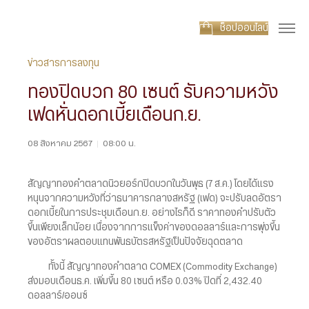
ช็อปออนไลน์
ข่าวสารการลงทุน
ทองปิดบวก 80 เซนต์ รับความหวัง
เฟดหั่นดอกเบี้ยเดือนก.ย.
08 สิงหาคม 2567
|
08:00 น.
สัญญาทองคำตลาดนิวยอร์กปิดบวกในวันพุธ (7 ส.ค.) โดยได้แรง
หนุนจากความหวังที่ว่าธนาคารกลางสหรัฐ (เฟด) จะปรับลดอัตรา
ดอกเบี้ยในการประชุมเดือนก.ย. อย่างไรก็ดี ราคาทองคำปรับตัว
ขึ้นเพียงเล็กน้อย เนื่องจากการแข็งค่าของดอลลาร์และการพุ่งขึ้น
ของอัตราผลตอบแทนพันธบัตรสหรัฐเป็นปัจจัยฉุดตลาด
ทั้งนี้ สัญญาทองคำตลาด COMEX (Commodity Exchange)
ส่งมอบเดือนธ.ค. เพิ่มขึ้น 80 เซนต์ หรือ 0.03% ปิดที่ 2,432.40
ดอลลาร์/ออนซ์