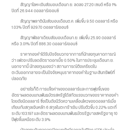
สัญญาโลหะเงินส่งมอบเดือนก.ย. ลดลง 27.20 เซนต์ หรือ 1%
ปิดที่ 26.944 ดอลลาร์/ออนซ์
สัญญาพลาตินัมส่งมอบเดือนต.ค. เพิ่มขึ้น 9.50 ดอลลาร์ หรือ
1.03% ปิดที่ 929.70 ดอลลาร์/ออนซ์
สัญญาพัลลาเดียมส่งมอบเดือนก.ย. เพิ่มขึ้น 25.90 ดอลลาร์
หรือ 3.01% ปิดที่ 886.30 ดอลลาร์/ออนซ์
ราคาทองคำได้รับปัจจัยบวกจากการที่นักลงทุนคาดการณ์
ว่า เฟดจะปรับลดอัตราดอกเบี้ย 0.50% ในการประชุมเดือนก.ย.
นอกจากนี้ นักลงทุนมองว่า สถานการณ์ตึงเครียดใน
ตะวันออกกลางจะเป็นปัจจัยหนุนราคาทองคำในฐานะสินทรัพย์ที่
ปลอดภัย
อย่างไรก็ดี การแข็งค่าของดอลลาร์และการพุ่งขึ้นของ
อัตราผลตอบแทนพันธบัตรสหรัฐได้สกัดแรงบวกของราคาทองคำ
โดยดัชนีดอลลาร์ ซึ่งเป็นดัชนีวัดความเคลื่อนไหวของดอลลาร์เมื่อ
เทียบกับสกุลเงินหลัก 6 สกุลในตะกร้าเงิน ปรับตัวขึ้น 0.22% แตะที่
ระดับ 103.197 และอัตราผลตอบแทนพันธบัตรรัฐบาลสหรัฐอายุ 10
ปีพุ่งขึ้นเหนือระดับ 3.9%