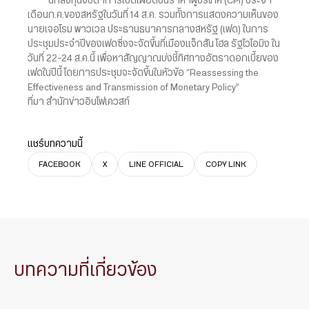
นักลงทุนจับตาการเปิดเผยดัชนีราคาผู้บริโภค (CPI) ประจำ
เดือนก.ค.ของสหรัฐในวันที่ 14 ส.ค. รวมทั้งการแสดงความเห็นของ
นายเจอโรม พาวเวล ประธานธนาคารกลางสหรัฐ (เฟด) ในการ
ประชุมประจำปีของเฟดซึ่งจะจัดขึ้นที่เมืองแจ็กสัน โฮล รัฐไวโอมิง ใน
วันที่ 22-24 ส.ค.นี้ เพื่อหาสัญญาณบ่งชี้ทิศทางอัตราดอกเบี้ยของ
เฟดในปีนี้ โดยการประชุมจะจัดขึ้นในหัวข้อ “Reassessing the
Effectiveness and Transmission of Monetary Policy”
ที่มา สำนักข่าวอินโฟเควสท์
แชร์บทความนี้
FACEBOOK
X
LINE OFFICIAL
COPY LINK
บทความที่เกี่ยวข้อง