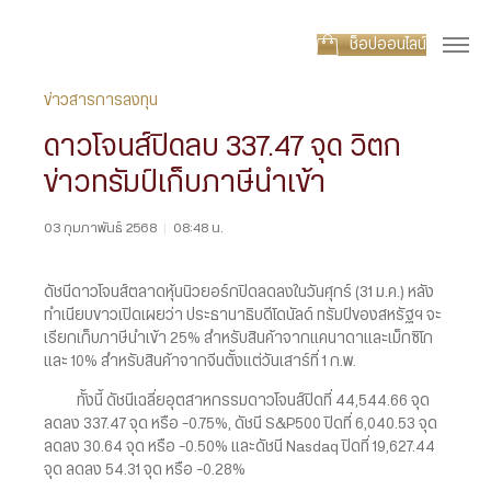
ช็อปออนไลน์
ข่าวสารการลงทุน
ดาวโจนส์ปิดลบ 337.47 จุด วิตก
ข่าวทรัมป์เก็บภาษีนำเข้า
03 กุมภาพันธ์ 2568
|
08:48 น.
ดัชนีดาวโจนส์ตลาดหุ้นนิวยอร์กปิดลดลงในวันศุกร์ (31 ม.ค.) หลัง
ทำเนียบขาวเปิดเผยว่า ประธานาธิบดีโดนัลด์ ทรัมป์ของสหรัฐฯ จะ
เรียกเก็บภาษีนำเข้า 25% สำหรับสินค้าจากแคนาดาและเม็กซิโก
และ 10% สำหรับสินค้าจากจีนตั้งแต่วันเสาร์ที่ 1 ก.พ.
ทั้งนี้ ดัชนีเฉลี่ยอุตสาหกรรมดาวโจนส์ปิดที่ 44,544.66 จุด
ลดลง 337.47 จุด หรือ -0.75%, ดัชนี S&P500 ปิดที่ 6,040.53 จุด
ลดลง 30.64 จุด หรือ -0.50% และดัชนี Nasdaq ปิดที่ 19,627.44
จุด ลดลง 54.31 จุด หรือ -0.28%