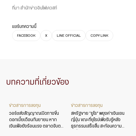
ที่มา สำนักข่าวอินโฟเควสท์
แชร์บทความนี้
FACEBOOK
X
LINE OFFICIAL
COPY LINK
บทความที่เกี่ยวข้อง
ข่าวสารการลงทุน
ข่าวสารการลงทุน
วอร์ชส่งสัญญาณเปิดทางขึ้น
สหรัฐขาย “ยูโร” พยุงค่าเงินเยน
ดอกเบี้ยเดือนกันยายน หาก
ญี่ปุ่น ขณะที่ยุโรปเพิ่งรับรู้หลัง
เงินเฟ้อยังร้อนแรง ตลาดจับตา
ธุรกรรมเสร็จสิ้น สะท้อนความ
ข้อมูลเศรษฐกิจสหรัฐใกล้ชิด
เปลี่ยนแปลงในเกมค่าเงินโลก