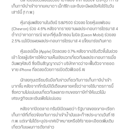
ตลาดปรับตัวลงในช่วงบ่าย หลังจากทำเนียบขาวระบุว่า การ
เก็บภาษีนำเข้าจากแคนาดา เม็กซิโก และจีนจะมีผลบังคับใช้ในวัน
เสาร์นี้ (1 ก.พ.)
หุ้นกลุ่มพลังงานในดัชนี S&P500 ร่วงลง โดยหุ้นเชฟรอน
(Chevron) ร่วง 4.6% หลังจากรายงานผลประกอบการไตรมาส 4
ต่ำกว่าคาดการณ์ ขณะที่หุ้นเอ็กซอน โมบิล (Exxon Mobil) ร่วงลง
2.5% แม้เปิดเผยผลประกอบการไตรมาส 4 แข็งแกร่งเกินคาด
หุ้นแอปเปิ้ล (Apple) ปิดลดลง 0.7% หลังจากปรับตัวขึ้นในช่วง
เช้า โดยผู้บริหารให้ความเห็นเชิงบวกเกี่ยวกับผลประกอบการเมื่อ
วันพฤหัสบดี ซึ่งเป็นสัญญาณว่า บริษัทคาดว่าจะฟื้นตัวจากยอด
ขาย iPhone ที่ลดลงด้วยการเปิดตัวฟีเจอร์ AI
นักลงทุนเตรียมรับมือกับข่าวเกี่ยวกับการเก็บภาษีนำเข้า
มากขึ้น หลังจากที่ทรัมป์ได้เตือนหลายครั้งว่าอาจใช้มาตรการนี้
ซึ่งความไม่แน่นอนเกี่ยวกับผลกระทบของภาษีทำให้แนวโน้ม
เศรษฐกิจและเงินเฟ้อไม่แน่นอน
หลังจากปิดตลาด ทรัมป์เปิดเผยว่า รัฐบาลของเขาจะเรียก
เก็บภาษีที่เกี่ยวข้องกับการนำเข้าน้ำมันและก๊าซประมาณวันที่ 18
ก.พ. แต่เขาไม่ได้ระบุประเทศเป้าหมายหรือให้รายละเอียดเพิ่มเติม
เกี่ยวกับแผนการดังกล่าว