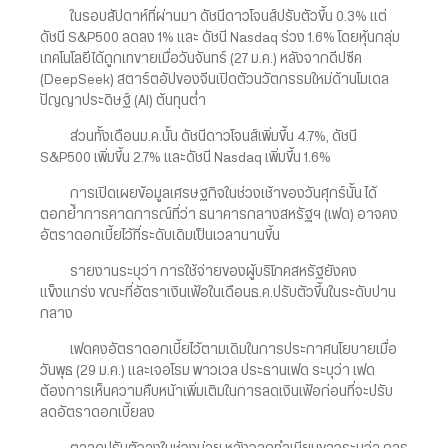
ในรอบสัปดาห์ที่ผ่านมา ดัชนีดาวโจนส์ปรับตัวขึ้น 0.3% แต่
ดัชนี S&P500 ลดลง 1% และ ดัชนี Nasdaq ร่วง 1.6% โดยหุ้นกลุ่ม
เทคโนโลยีได้ถูกเทขายเมื่อวันจันทร์ (27 ม.ค.) หลังจากดีปซีค
(DeepSeek) สตาร์ตอัปของจีนเปิดตัวนวัตกรรมใหม่ด้านโมเดล
ปัญญาประดิษฐ์ (AI) ต้นทุนต่ำ
ส่วนทั้งเดือนม.ค.นั้น ดัชนีดาวโจนส์เพิ่มขึ้น 4.7%, ดัชนี
S&P500 เพิ่มขึ้น 2.7% และดัชนี Nasdaq เพิ่มขึ้น 1.6%
การเปิดเผยข้อมูลเศรษฐกิจในช่วงเช้าของวันศุกร์นั้น ได้
ตอกย้ำการคาดการณ์ที่ว่า ธนาคารกลางสหรัฐฯ (เฟด) อาจคง
อัตราดอกเบี้ยไว้ที่ระดับเดิมเป็นเวลานานขึ้น
รายงานระบุว่า การใช้จ่ายของผู้บริโภคสหรัฐยังคง
แข็งแกร่ง ขณะที่อัตราเงินเฟ้อในเดือนธ.ค.ปรับตัวขึ้นในระดับปาน
กลาง
เฟดคงอัตราดอกเบี้ยไว้ตามเดิมในการประกาศนโยบายเมื่อ
วันพุธ (29 ม.ค.) และเจอโรม พาวเวล ประธานเฟด ระบุว่า เฟด
ต้องการเห็นความคืบหน้าเพิ่มเติมในการลดเงินเฟ้อก่อนที่จะปรับ
ลดอัตราดอกเบี้ยลง