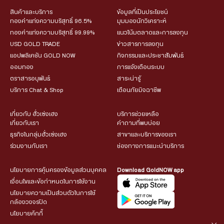
สินค้าและบริการ
ข้อมูลที่เป็นประโยชน์
ทองคำแท่งความบริสุทธิ์ 96.5%
มุมมองนักวิเคราะห์
ทองคำแท่งความบริสุทธิ์ 99.99%
แนวโน้มตลาดและการลงทุน
USD GOLD TRADE
ข่าวสารการลงทุน
แอปพลิเคชัน GOLD NOW
กิจกรรมและประชาสัมพันธ์
ออมทอง
การแจ้งเตือนระบบ
ตราสารอนุพันธ์
สาระน่ารู้
บริการ Chat & Shop
เตือนภัยมิจฉาชีพ
เกี่ยวกับ ฮั่วเซ่งเฮง
บริการช่วยเหลือ
เกี่ยวกับเรา
คำถามที่พบบ่อย
ธุรกิจในกลุ่มฮั่วเซ่งเฮง
สาขาและบริการของเรา
ร่วมงานกับเรา
ช่องทางการแนะนำบริการ
นโยบายการคุ้มครองข้อมูลส่วนบุคคล
Download GoldNOW app
เงื่อนไขและข้อกำหนดในการใช้งาน
นโยบายความเป็นส่วนตัวในการใช้
กล้องวงจรปิด
นโยบายคุ้กกี้