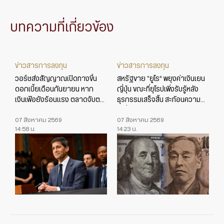
บทความที่เกี่ยวข้อง
ข่าวสารการลงทุน
ข่าวสารการลงทุน
วอร์ชส่งสัญญาณเปิดทางขึ้น
สหรัฐขาย “ยูโร” พยุงค่าเงินเยน
ดอกเบี้ยเดือนกันยายน หาก
ญี่ปุ่น ขณะที่ยุโรปเพิ่งรับรู้หลัง
เงินเฟ้อยังร้อนแรง ตลาดจับตา
ธุรกรรมเสร็จสิ้น สะท้อนความ
ข้อมูลเศรษฐกิจสหรัฐใกล้ชิด
เปลี่ยนแปลงในเกมค่าเงินโลก
07 สิงหาคม 2569
07 สิงหาคม 2569
14:58 น.
14:23 น.