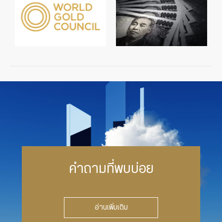
คำถามที่พบบ่อย
อ่านเพิ่มเติม