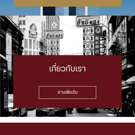
เกี่ยวกับเรา
อ่านเพิ่มเติม