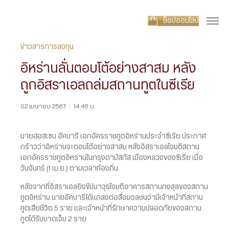
ช็อปออนไลน์
ข่าวสารการลงทุน
อิหร่านลั่นตอบโต้อย่างสาสม หลัง
ถูกอิสราเอลถล่มสถานทูตในซีเรีย
02 เมษายน 2567
|
14:46 น.
นายฮอสเซน อัคบารี เอกอัครราชทูตอิหร่านประจำซีเรีย ประกาศ
กร้าวว่าอิหร่านจะตอบโต้อย่างสาสม หลังอิสราเอลโจมตีสถาน
เอกอัครราชทูตอิหร่านในกรุงดามัสกัส เมืองหลวงของซีเรีย เมื่อ
วันจันทร์ (1 เม.ย.) ตามเวลาท้องถิ่น
หลังจากที่อิสราเอลยิงขีปนาวุธโจมตีอาคารสถานกงสุลของสถาน
ทูตอิหร่าน นายอัคบารีได้แถลงต่อสื่อมวลชนว่ามีเจ้าหน้าที่สถาน
ทูตเสียชีวิต 5 ราย และเจ้าหน้าที่รักษาความปลอดภัยของสถาน
ทูตได้รับบาดเจ็บ 2 ราย