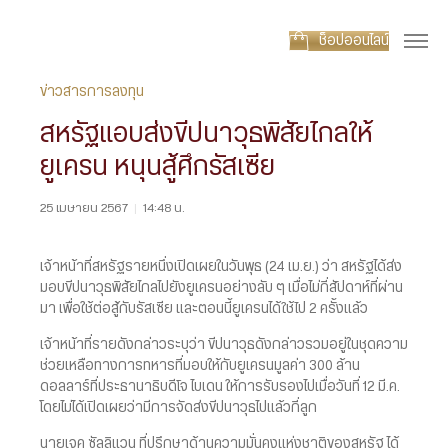
ช็อปออนไลน์
ข่าวสารการลงทุน
สหรัฐแอบส่งขีปนาวุธพิสัยไกลให้
ยูเครน หนุนสู้ศึกรัสเซีย
25 เมษายน 2567
|
14:48 น.
เจ้าหน้าที่สหรัฐรายหนึ่งเปิดเผยในวันพุธ (24 เม.ย.) ว่า สหรัฐได้ส่ง
มอบขีปนาวุธพิสัยไกลไปยังยูเครนอย่างลับ ๆ เมื่อไม่กี่สัปดาห์ที่ผ่าน
มา เพื่อใช้ต่อสู้กับรัสเซีย และตอนนี้ยูเครนได้ใช้ไป 2 ครั้งแล้ว
เจ้าหน้าที่รายดังกล่าวระบุว่า ขีปนาวุธดังกล่าวรวมอยู่ในชุดความ
ช่วยเหลือทางการทหารที่มอบให้กับยูเครนมูลค่า 300 ล้าน
ดอลลาร์ที่ประธานาธิบดีโจ ไบเดน ให้การรับรองไปเมื่อวันที่ 12 มี.ค.
โดยไม่ได้เปิดเผยว่ามีการจัดส่งขีปนาวุธไปแล้วกี่ลูก
นายเจค ซัลลิแวน ที่ปรึกษาด้านความมั่นคงแห่งชาติของสหรัฐ ได้