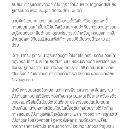
ยืนยันในการแถลงข่าวว่า ขีปนาวุธ “จำนวนหนึ่ง” ได้ถูกจัดส่งไปยัง
ยูเครนแล้ว พร้อมระบุว่า “เราจะส่งไปเพิ่มอีก”
นายซัลลิแวนกล่าวว่า ยูเครนมีความตั้งใจที่จะใช้อาวุธเหล่านี้
ภายในยูเครนเท่านั้น ไม่ใช่ในรัสเซีย และเผยว่า ขีปนาวุธบางลูกรวม
อยู่ในชุดช่วยเหลือด้านอาวุธยุทโธปกรณ์สำหรับยูเครนมูลค่า 1 พัน
ล้านดอลลาร์ที่ปธน.ไบเดนเพิ่งให้การอนุมัติเมื่อวานนี้ (24 เม.ย.)
ด้วย
เจ้าหน้าที่ระบุว่า ขีปนาวุธเหล่านี้ถูกนำไปใช้เป็นครั้งแรกในช่วงเช้า
ตรู่ของวันที่ 17 เม.ย. โดยยิงใส่ลานบินแห่งหนึ่งของรัสเซียในไครเมีย
ซึ่งตั้งอยู่ห่างจากแนวหน้าของยูเครนราว 165 กิโลเมตร และได้ใช้
เป็นครั้งที่ 2 ในชั่วข้ามคืนกับกองกำลังรัสเซียทางตะวันออกเฉียง
ใต้ของยูเครน
สำนักข่าวรอยเตอร์รายงานว่า การพิจารณาว่าจะจัดส่งระบบ
ขีปนาวุธทางยุทธวิธีของกองทัพบก (ATACMS) ที่มีระยะหวังผลถึง
300 กม. หรือไม่นั้น เป็นประเด็นที่คณะบริหารของปธน.ไบเดนถก
เถียงกันมานานหลายเดือน โดยในเบื้องต้นทำเนียบขาวได้คัดค้าน
การส่งมอบขีปนาวุธพิสัยไกลดังกล่าว เพราะกังวลว่า การสูญเสีย
ขีปนาวุธคลังแสงของสหรัฐอาจส่งผลกระทบต่อความพร้อม
ทางการทหารของประเทศ นอกจากนี้ ยังมีความกังวลว่ายูเครน