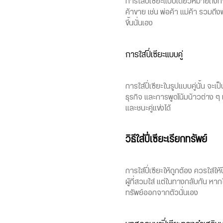
การใส่ปี่เซียะแบบเดี่ยวหมายถึงการ
ค้าขาย เช่น พ่อค้า แม่ค้า รวมถ
ขึ้นนั่นเอง
การใส่ปี่เซียะแบบคู่
การใส่ปี่เซียะในรูปแบบคู่นั้น จะเ
ธุรกิจ และการพูดโน้มน้าวต่าง ๆ 
และชนะคู่แข่งได้
วิธีใส่ปี่เซียะเรียกทรัพย์
การใส่ปี่เซียะให้ถูกต้อง ควรใส่ใ
ผู้ที่สวมใส่ แต่ในทางกลับกัน หาก
ทรัพย์ออกจากตัวนั่นเอง