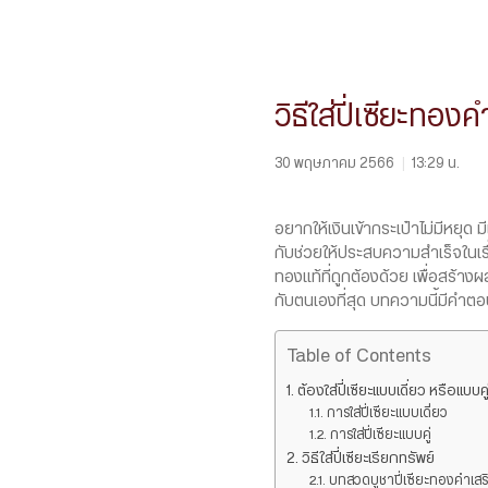
วิธีใส่ปี่เซียะทอ
30 พฤษภาคม 2566
|
13:29 น.
อยากให้เงินเข้ากระเป๋าไม่มีหยุด
กับช่วยให้ประสบความสำเร็จในเรื่
ทองแท้ที่ถูกต้องด้วย เพื่อสร้างผ
กับตนเองที่สุด บทความนี้มีคำตอ
Table of Contents
ต้องใส่ปี่เซียะแบบเดี่ยว หรือแบบคู
การใส่ปี่เซียะแบบเดี่ยว
การใส่ปี่เซียะแบบคู่
วิธีใส่ปี่เซียะเรียกทรัพย์
บทสวดบูชาปี่เซียะทองคำเส