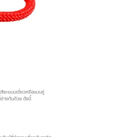
่เซียะแบบเดี่ยวหรือแบบคู่
ต่างกันด้วย ดังนี้