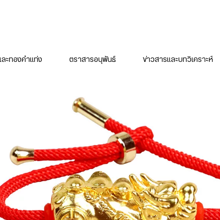
ละทองคำแท่ง
ตราสารอนุพันธ์
ข่าวสารและบทวิเคราะห์