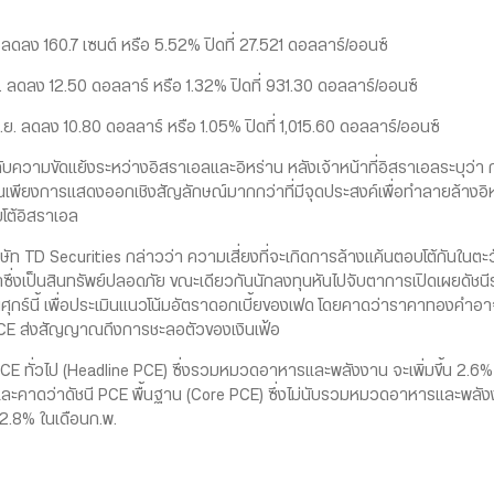
ดลง 160.7 เซนต์ หรือ 5.52% ปิดที่ 27.521 ดอลลาร์/ออนซ์
ลดลง 12.50 ดอลลาร์ หรือ 1.32% ปิดที่ 931.30 ดอลลาร์/ออนซ์
ย. ลดลง 10.80 ดอลลาร์ หรือ 1.05% ปิดที่ 1,015.60 ดอลลาร์/ออนซ์
ความขัดแย้งระหว่างอิสราเอลและอิหร่าน หลังเจ้าหน้าที่อิสราเอลระบุว่า กา
น เป็นเพียงการแสดงออกเชิงสัญลักษณ์มากกว่าที่มีจุดประสงค์เพื่อทำลายล้างอิหร
บโต้อิสราเอล
ิษัท TD Securities กล่าวว่า ความเสี่ยงที่จะเกิดการล้างแค้นตอบโต้กันใน
ซึ่งเป็นสินทรัพย์ปลอดภัย ขณะเดียวกันนักลงทุนหันไปจับตาการเปิดเผยดัชนี
ศุกร์นี้ เพื่อประเมินแนวโน้มอัตราดอกเบี้ยของเฟด โดยคาดว่าราคาทองคำอา
 PCE ส่งสัญญาณถึงการชะลอตัวของเงินเฟ้อ
CE ทั่วไป (Headline PCE) ซึ่งรวมหมวดอาหารและพลังงาน จะเพิ่มขึ้น 2.6% ใน
. และคาดว่าดัชนี PCE พื้นฐาน (Core PCE) ซึ่งไม่นับรวมหมวดอาหารและพลังงา
้น 2.8% ในเดือนก.พ.