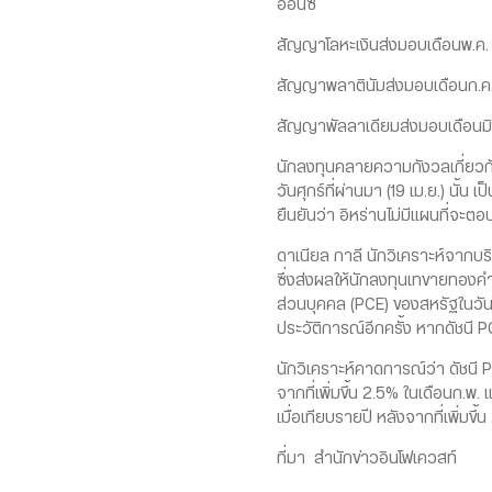
ออนซ์
สัญญาโลหะเงินส่งมอบเดือนพ.ค. ล
สัญญาพลาตินัมส่งมอบเดือนก.ค. 
สัญญาพัลลาเดียมส่งมอบเดือนมิ.
นักลงทุนคลายความกังวลเกี่ยวกับ
วันศุกร์ที่ผ่านมา (19 เม.ย.) นั้
ยืนยันว่า อิหร่านไม่มีแผนที่จะตอ
ดาเนียล กาลี นักวิเคราะห์จากบร
ซึ่งส่งผลให้นักลงทุนเทขายทองคำ
ส่วนบุคคล (PCE) ของสหรัฐในวัน
ประวัติการณ์อีกครั้ง หากดัชนี
นักวิเคราะห์คาดการณ์ว่า ดัชนี P
จากที่เพิ่มขึ้น 2.5% ในเดือนก.พ
เมื่อเทียบรายปี หลังจากที่เพิ่มขึ
ที่มา สำนักข่าวอินโฟเควสท์