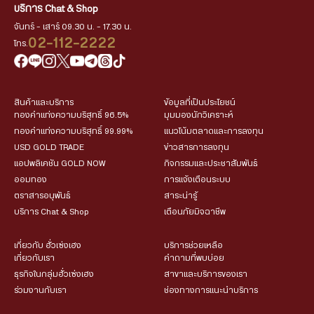
บริการ Chat & Shop
จันทร์ - เสาร์ 09.30 น. - 17.30 น.
02-112-2222
โทร.
สินค้าและบริการ
ข้อมูลที่เป็นประโยชน์
ทองคำแท่งความบริสุทธิ์ 96.5%
มุมมองนักวิเคราะห์
ทองคำแท่งความบริสุทธิ์ 99.99%
แนวโน้มตลาดและการลงทุน
USD GOLD TRADE
ข่าวสารการลงทุน
แอปพลิเคชัน GOLD NOW
กิจกรรมและประชาสัมพันธ์
ออมทอง
การแจ้งเตือนระบบ
ตราสารอนุพันธ์
สาระน่ารู้
บริการ Chat & Shop
เตือนภัยมิจฉาชีพ
เกี่ยวกับ ฮั่วเซ่งเฮง
บริการช่วยเหลือ
เกี่ยวกับเรา
คำถามที่พบบ่อย
ธุรกิจในกลุ่มฮั่วเซ่งเฮง
สาขาและบริการของเรา
ร่วมงานกับเรา
ช่องทางการแนะนำบริการ