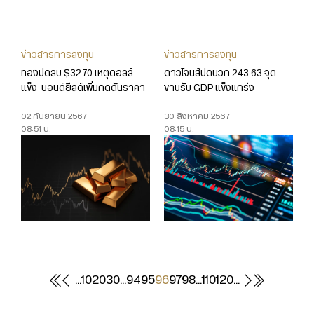
ข่าวสารการลงทุน
ข่าวสารการลงทุน
ทองปิดลบ $32.70 เหตุดอลล์
ดาวโจนส์ปิดบวก 243.63 จุด
แข็ง-บอนด์ยีลด์เพิ่มกดดันราคา
ขานรับ GDP แข็งแกร่ง
02 กันยายน 2567
30 สิงหาคม 2567
08:51 น.
08:15 น.
...
10
20
30
...
94
95
96
97
98
...
110
120
...