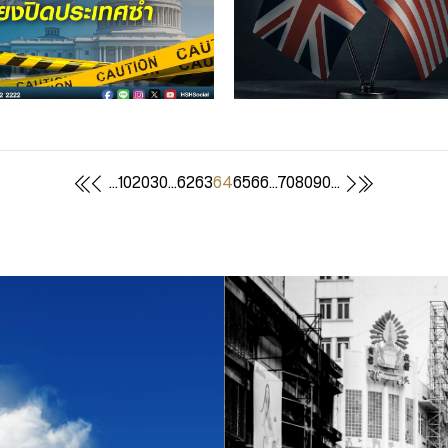
...
10
20
30
...
62
63
64
65
66
...
70
80
90
...