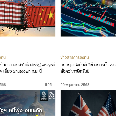
งทุน
ข่าวสารการลงทุน
ะจับตา ‘ทองคำ’ เมื่อสหรัฐเผชิญหนี้
อังกฤษเร่งบังคับใช้ดีลการค้า 
 เสี่ยง Shutdown ก.ย. นี้
สั่งคว่ำภาษีทรัมป์
2568
11:25 น.
29 พฤษภาคม 2568