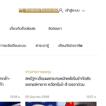
ฮั่วเซ่งเฮง
ช็อปออนไลน์
เข้าสู่ระบบ
เกี่ยวกับฮั่วเซ่งเฮง
ติดต่อเรา
การแจ้งเตือนระบบ
สาระน่ารู้
เตือนภัยมิจฉาชีพ
ข่าวสารการลงทุน
็กกล้า-
สหรัฐฯ เตือนผลกระทบหนักหลังจีนจำกัดส่ง
ค้า
ออกแร่หายาก หวังทรัมป์-สี เจรจาด่วน
13:08 น.
05 มิถุนายน 2568
13:07 น.