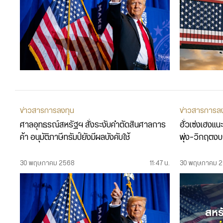
ข่าวสารการลงทุน
ข่าวสารการล
ศาลอุทธรณ์สหรัฐฯ สั่งระงับคำตัดสินศาลการ
ฮั่วเซ่งเฮงแน
ค้า อนุมัติภาษีทรัมป์ยังมีผลบังคับใช้
พุ่ง-วิกฤตงบฯ
30 พฤษภาคม 2568
11:47 น.
30 พฤษภาคม 