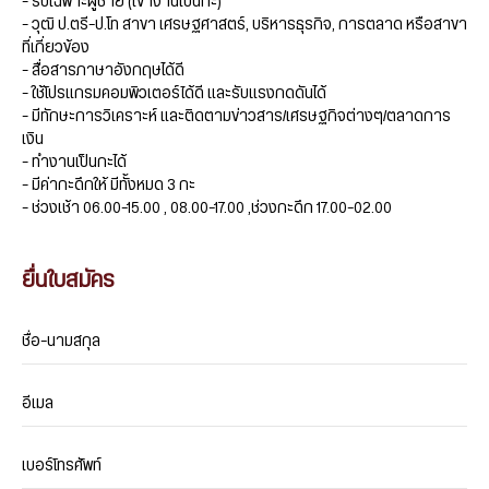
– รับเฉพาะผู้ชาย (เข้างานเป็นกะ)
– วุฒิ ป.ตรี-ป.โท สาขา เศรษฐศาสตร์, บริหารธุรกิจ, การตลาด หรือสาขา
ที่เกี่ยวข้อง
– สื่อสารภาษาอังกฤษได้ดี
– ใช้โปรแกรมคอมพิวเตอร์ได้ดี และรับแรงกดดันได้
– มีทักษะการวิเคราะห์ และติดตามข่าวสาร/เศรษฐกิจต่างๆ/ตลาดการ
เงิน
– ทำงานเป็นกะได้
– มีค่ากะดึกให้ มีทั้งหมด 3 กะ
– ช่วงเช้า 06.00-15.00 , 08.00-17.00 ,ช่วงกะดึก 17.00-02.00
ยื่นใบสมัคร
ชื่อ-นามสกุล
อีเมล
เบอร์โทรศัพท์