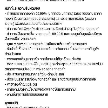
– 06.00-15.00 น. ,08.00-17.00 น., ช่วงกะดึก 17.00-02.00 น.
หน้าที่และความรับผิดชอบ
– กำหนดราคาทองคำ 99.99% (บาททอง: บาทไทย) โดยอ้างอิงกับ ราคา
ทองคำในตลาดโลก (ออนซ์: ดอลล่าร์) และอัตราแลกเปลี่ยน (ดอลล่า
ร์:บาท) เพื่อให้สอดคล้องกับนโยบายบริษัทฯ
– ทำการ Roll Over Position และการ Deal ต่างๆ กับคู่ค้าต่างประเทศ
– ทำการเปิดตลาดซื้อ-ขายทองคำ 99.99% และควบคุมต้นทุนเพื่อบริหาร
จัดการซื้อ-ขายทองคำ
– ดูแล Monitor ราคาทองคำ และวิเคราะห์กราฟราคาทองคำ
– รับคำสั่งซื้อขายผ่านระบบ และทำประกันความเสี่ยงของราคากับคู่ค้า
ต่างประเทศ
– ตรวจสอบข้อมูลการซื้อ-ขายในระบบให้ถูกต้องแต่ละวัน
– ติดตามและวิเคราะห์ข้อมูลเศรษฐกิจต่างๆ/เงินตราต่างประเทศ/แนวโน้ม
ตลาดการเงินปัจจุบันที่ส่งผลต่อราคาทองคำ
– ประสานงานกับธนาคารทั้งใน-ต่างประเทศ
– ปิดระบบธุรกรรมซื้อ-ขายทองคำ และรายงานสรุปปริมาณการซื้อ
– ขายทองคำในแต่ละวัน
– รายงานปัญหาเมื่อเกิดข้อผิดพลาดขึ้นแก่หัวหน้าทีม
– งานอื่นๆตามที่ได้รับมอบหมาย
คุณสมบัติ