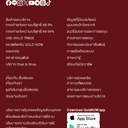
สินค้าและบริการ
ข้อมูลที่เป็นประโยชน์
ทองคำแท่งความบริสุทธิ์ 96.5%
มุมมองนักวิเคราะห์
ทองคำแท่งความบริสุทธิ์ 99.99%
แนวโน้มตลาดและการลงทุน
USD GOLD TRADE
ข่าวสารการลงทุน
แอปพลิเคชัน GOLD NOW
กิจกรรมและประชาสัมพันธ์
ออมทอง
การแจ้งเตือนระบบ
ตราสารอนุพันธ์
สาระน่ารู้
บริการ Chat & Shop
เตือนภัยมิจฉาชีพ
เกี่ยวกับ ฮั่วเซ่งเฮง
บริการช่วยเหลือ
เกี่ยวกับเรา
คำถามที่พบบ่อย
ธุรกิจในกลุ่มฮั่วเซ่งเฮง
สาขาและบริการของเรา
ร่วมงานกับเรา
ช่องทางการแนะนำบริการ
นโยบายการคุ้มครองข้อมูลส่วนบุคคล
Download GoldNOW app
เงื่อนไขและข้อกำหนดในการใช้งาน
นโยบายความเป็นส่วนตัวในการใช้