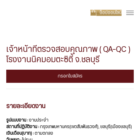
ช็อปออนไลน์
เจ้าหน้าที่ตรวจสอบคุณภาพ ( QA-QC )
โรงงานนิคมอมตะซิตี้ จ.ชลบุรี
กรอกใบสมัคร
รายละเอียดงาน
รูปแบบงาน :
งานประจำ
สถานที่ปฏิบัติงาน :
กรุงเทพมหานคร(เขตสัมพันธวงศ์), ชลบุรี(เมืองชลบุรี)
เงินเดือน(บาท) :
ตามตกลง