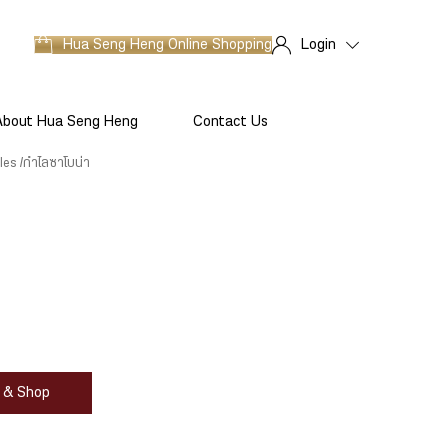
Hua Seng Heng
Online Shopping
Login
About Hua Seng Heng
Contact Us
les
กำไลซาโบน่า
at & Shop