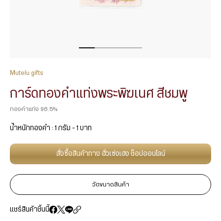
Mutelu gifts
การ์ดทองคำแท่งพระพิฆเนศ สีชมพู
ทองคำแท่ง 96.5%
น้ำหนักทองคำ : 1 กรัม – 1 บาท
สั่งซื้อสินค้าทาง ฮั่วเซ่งเฮง ช็อปออนไลน์
วัดขนาดสินค้า
แชร์สินค้าชิ้นนี้