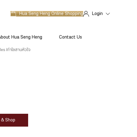
Hua Seng Heng
Online Shopping
Login
About Hua Seng Heng
Contact Us
les
กำไลสานหัวใจ
at & Shop