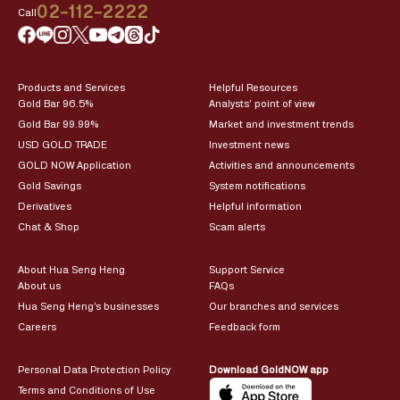
02-112-2222
Call
Products and Services
Helpful Resources
Gold Bar 96.5%
Analysts’ point of view
Gold Bar 99.99%
Market and investment trends
USD GOLD TRADE
Investment news
GOLD NOW Application
Activities and announcements
Gold Savings
System notifications
Derivatives
Helpful information
Chat & Shop
Scam alerts
About Hua Seng Heng
Support Service
About us
FAQs
Hua Seng Heng’s businesses
Our branches and services
Careers
Feedback form
Personal Data Protection Policy
Download GoldNOW app
Terms and Conditions of Use