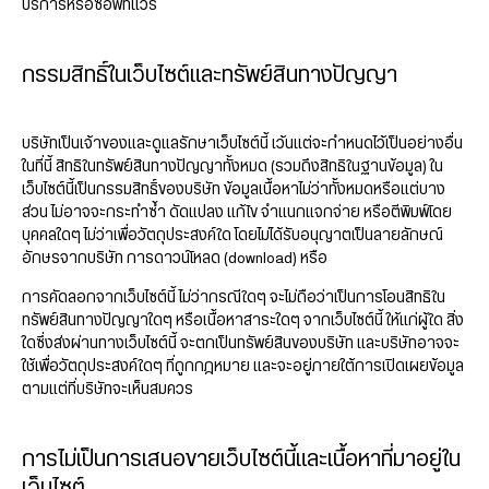
บริการหรือซอฟท์แวร์
กรรมสิทธิ์ในเว็บไซต์และทรัพย์สินทางปัญญา
บริษัทเป็นเจ้าของและดูแลรักษาเว็บไซต์นี้ เว้นแต่จะกำหนดไว้เป็นอย่างอื่น
ในที่นี้ สิทธิในทรัพย์สินทางปัญญาทั้งหมด (รวมถึงสิทธิในฐานข้อมูล) ใน
เว็บไซต์นี้เป็นกรรมสิทธิ์ของบริษัท ข้อมูลเนื้อหาไม่ว่าทั้งหมดหรือแต่บาง
ส่วน ไม่อาจจะกระทำซ้ำ ดัดแปลง แก้ไข จำแนกแจกจ่าย หรือตีพิมพ์โดย
บุคคลใดๆ ไม่ว่าเพื่อวัตถุประสงค์ใด โดยไม่ได้รับอนุญาตเป็นลายลักษณ์
อักษรจากบริษัท การดาวน์โหลด (download) หรือ
การคัดลอกจากเว็บไซต์นี้ ไม่ว่ากรณีใดๆ จะไม่ถือว่าเป็นการโอนสิทธิใน
ทรัพย์สินทางปัญญาใดๆ หรือเนื้อหาสาระใดๆ จากเว็บไซต์นี้ ให้แก่ผู้ใด สิ่ง
ใดซึ่งส่งผ่านทางเว็บไซต์นี้ จะตกเป็นทรัพย์สินของบริษัท และบริษัทอาจจะ
ใช้เพื่อวัตถุประสงค์ใดๆ ที่ถูกกฎหมาย และจะอยู่ภายใต้การเปิดเผยข้อมูล
ตามแต่ที่บริษัทจะเห็นสมควร
การไม่เป็นการเสนอขายเว็บไซต์นี้และเนื้อหาที่มาอยู่ใน
เว็บไซต์