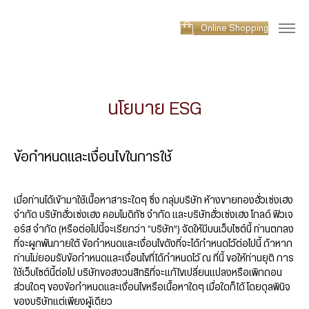
Online Shopping
นโยบาย ESG
ข้อกำหนดและเงื่อนไขในการใช้
เมื่อท่านได้เข้ามาใช้เนื้อหาสาระใดๆ ซึ่ง กลุ่มบริษัท ห้างขายทองฮั่วเซ่งเฮง
จำกัด บริษัทฮั่วเซ่งเฮง คอมโมดิทัซ จำกัด และบริษัทฮั่วเซ่งเฮง โกลด์ ฟิวเจ
อร์ส จำกัด (หรือต่อไปนี้จะเรียกว่า “บริษัท”) จัดให้มีบนเว็บไซต์นี้ ท่านตกลง
ที่จะผูกพันภายใต้ ข้อกำหนดและเงื่อนไขดังที่จะได้กำหนดไว้ต่อไปนี้ ถ้าหาก
ท่านไม่ยอมรับข้อกำหนดและเงื่อนไขที่ได้กำหนดไว้ ณ ที่นี้ ขอให้ท่านยุติ การ
ใช้เว็บไซต์นี้ต่อไป บริษัทขอสงวนสิทธิที่จะแก้ไขเปลี่ยนแปลงหรือเพิกถอน
ส่วนใดๆ ของข้อกำหนดและเงื่อนไขหรือเนื้อหาใดๆ เมื่อใดก็ได้ โดยดุลพินิจ
ของบริษัทแต่เพียงผู้เดียว