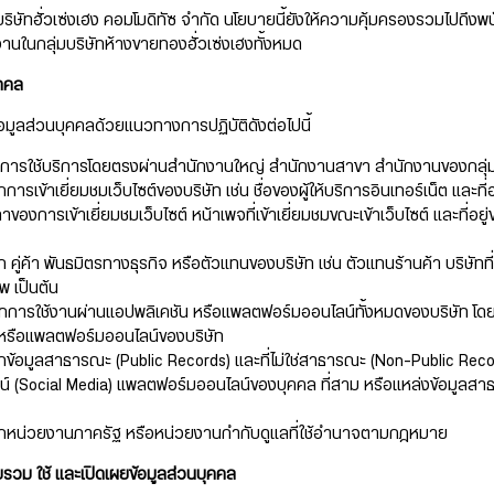
ัทฮั่วเซ่งเฮง คอมโมดิทัซ จำกัด นโยบายนี้ยังให้ความคุ้มครองรวมไปถึงพนั
านในกลุ่มบริษัทห้างขายทองฮั่วเซ่งเฮงทั้งหมด
ุคคล
อมูลส่วนบุคคลด้วยแนวทางการปฏิบัติดังต่อไปนี้
ับจากการใช้บริการโดยตรงผ่านสำนักงานใหญ่ สำนักงานสาขา สำนักงานของกลุ่ม
กการเข้าเยี่ยมชมเว็บไซต์ของบริษัท เช่น ชื่อของผู้ให้บริการอินเทอร์เน็ต และที
วลาของการเข้าเยี่ยมชมเว็บไซต์ หน้าเพจที่เข้าเยี่ยมชมขณะเข้าเว็บไซต์ และที่อยู่ข
จาก คู่ค้า พันธมิตรทางธุรกิจ หรือตัวแทนของบริษัท เช่น ตัวแทนร้านค้า บริษั
ีพ เป็นต้น
ับจากการใช้งานผ่านแอปพลิเคชัน หรือแพลตฟอร์มออนไลน์ทั้งหมดของบริษัท โด
 หรือแพลตฟอร์มออนไลน์ของบริษัท
บจากข้อมูลสาธารณะ (Public Records) และที่ไม่ใช่สาธารณะ (Non-Public Rec
์ (Social Media) แพลตฟอร์มออนไลน์ของบุคคล ที่สาม หรือแหล่งข้อมูลสาธารณ
ับจากหน่วยงานภาครัฐ หรือหน่วยงานกำกับดูแลที่ใช้อำนาจตามกฎหมาย
รวม ใช้ และเปิดเผยข้อมูลส่วนบุคคล