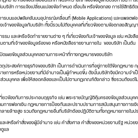
ฎหมาย หรือข้อตกลงอื่นใดที่ทำขึ้นระหว่างเจ้าของข้อมูลกับบริษัท เช่น การเร
กับบริษัท การแจ้งเปลี่ยนแปลงข้อกำหนด เงื่อนไข หรือข้อตกลง การใช้สิทธิตัด
ารบนแอปพลิเคชันบนอุปกรณ์เคลื่อนที่ (Mobile Applications) และแพลตฟอร์ม
เจ้าของข้อมูลกับบริษัท ทั้งนี้รวมไปถึงบุคคลที่เกี่ยวข้องตามข้อตกลงสัญญ
รรม และ/หรือจัดทำรายงานต่าง ๆ ที่เกี่ยวข้องกับเจ้าของข้อมูล เช่น หนัง
ามที่เจ้าของข้อมูลร้องขอ หรือหนังสือรายงานภายใน ของบริษัท เป็นต้น
เปิดเผยข้อมูลส่วนบุคคลตามภาระหน้าที่ทางกฎหมายของบริษัท
ตถุประสงค์ทางธุรกิจของบริษัท เป็นการดำเนินการที่อยู่ภายใต้ข้อกฎหมาย ก
นราชการหรือหน่วยงานที่มีอำนาจเป็นผู้กำหนดขึ้น ดังนั้นบริษัทจึงมีความจำเป
ลส่วนบุคคล เพื่อให้สอดคล้องและเป็นไปตามกฎเกณฑ์ดังกล่าว ซึ่งรวมถึงแต่ไ
ี่ยวข้องกับการประกอบฤธุรกิจ เช่น พระราชบัญญัติคุ้มครองข้อมูลส่วนบุคคล แล
มการฟอกเงิน กฎหมายการป้องกันและปราบปรามการสนับสนุนทางการเงิน
ทำลายล้างสูง รวมถึงกฎหมายอื่นที่บริษัทต้องปฏิบัติตามทั้งกฎหมายภาย
ละ/หรือคำสั่งของผู้มีอำนาจ เช่น คำสั่งศาล คำสั่งของหน่วยงานรัฐ หน่วยงาน
บดูแล