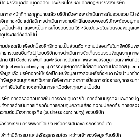
อเปิดเผยข้อมูลส่วนบุคคลตามประโยชน์โดยชอบด้วยกฎหมายของบริษัท
มภาระหน้าที่ทางกฎหมายแล้ว บริษัทยังอาจจะดำเนินการเก็บรวบรวม ใช้ หรื
กทางหนึ่ง แต่ทั้งนี้การดำเนินการตามสิทธิโดยชอบของบริษัทจะต้องอยู่ภ
้อมูลเป็นสำคัญ และจะเป็นการเก็บรวบรวม ใช้ หรือเปิดเผยในส่วนของข้อมูลเฉพ
ถุประสงค์ดังต่อไปนี้
ามปลอดภัย เพื่อปกป้องสิทธิความเป็นส่วนตัว ความปลอดภัยในทรัพย์สินขอ
อสาธารณชนอื่นทั่วไป โดยบริษัทอาจดำเนินการจัดเก็บรวบรวมข้อมูลจากภาพ
น QR Code เข้าพื้นที่ และ/หรือการบันทึกภาพเจ้าของข้อมูลก่อนเข้าพื้นที
่าย (network activity logs) การระบุเหตุการณ์เกี่ยวกับความปลอดภัย (security
อมูลแล้ว บริษัทอาจใช้หรือเปิดเผยข้อมูลบางส่วนหรือทั้งหมด เพื่อนำมาทำก
นำข้อมูลส่วนบุคคลมาวิเคาระห์เพื่อหามาตราการป้องการก่ออาชญากรรม
ระทำอื่นใดที่อาจจจะเป็นการละเมิดต่อกฎหมาย เป็นต้น
บริษัท การตรวจสอบภายใน การควบคุมภายใน การดำเนินธุรกิจ และการปฏิ
วมถึงการดำเนินการเกี่ยวกับการควบคุมความเสี่ยง ความปลอดภัย การตรว
วามต่อเนื่องทางธุรกิจ (business continuity) ของบริษัท
ข้อร้องเรียน การพิพาทโต้แย้ง หรือการเสนอข้อเรียกร้องอื่นใด
เข้าทำนิติกรรม และ/หรือธุรกรรมใดระหว่างเจ้าของข้อมูลกับบริษัท